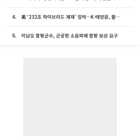
美 ‘232조 하이브리드 제재’ 임박…K-태양광, 불확실성 털고 날개 다나
4.
이남오 함평군수, 군공항 소음피해 함평 보상 요구
5.