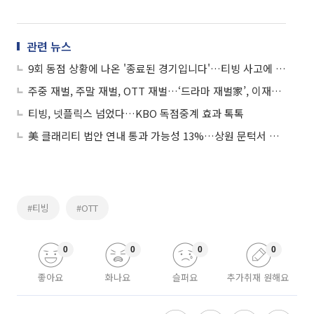
관련 뉴스
9회 동점 상황에 나온 '종료된 경기입니다'…티빙 사고에 분통
주중 재벌, 주말 재벌, OTT 재벌…‘드라마 재벌家’, 이재용도 놀랐다
티빙, 넷플릭스 넘었다…KBO 독점중계 효과 톡톡
美 클래리티 법안 연내 통과 가능성 13%…상원 문턱서 제동
#티빙
#OTT
0
0
0
0
좋아요
화나요
슬퍼요
추가취재 원해요