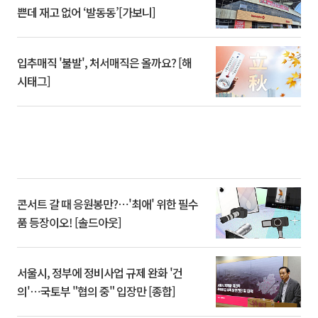
쁜데 재고 없어 ‘발동동’[가보니]
입추매직 '불발', 처서매직은 올까요? [해
시태그]
콘서트 갈 때 응원봉만?⋯'최애' 위한 필수
품 등장이오! [솔드아웃]
서울시, 정부에 정비사업 규제 완화 '건
의'⋯국토부 "협의 중" 입장만 [종합]