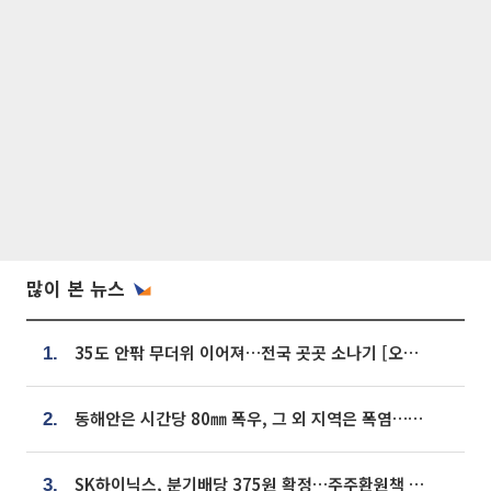
많이 본 뉴스
35도 안팎 무더위 이어져…전국 곳곳 소나기 [오늘 날씨]
1.
동해안은 시간당 80㎜ 폭우, 그 외 지역은 폭염…‘극과 극 날씨’
2.
SK하이닉스, 분기배당 375원 확정…주주환원책 9월로 앞당겨 발표
3.