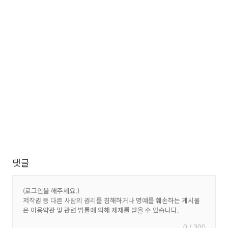
댓글
0 / 300