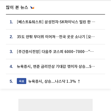
많이 본 뉴스
[베스트&워스트] 삼성전자·SK하이닉스 밀린 한 주…상상인증권은 85% 급등
1.
35도 안팎 무더위 이어져…전국 곳곳 소나기 [오늘 날씨]
2.
[주간증시전망] 다음주 코스피 6000~7000⋯“外人 수급은 정책이 변수”
3.
뉴욕증시, 연준 금리인상 기대감 꺾이자 상승...S&P500 사상 최고치 [종합]
4.
뉴욕증시, 상승...나스닥 1.3% ↑
속보
5.