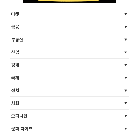
마켓
금융
부동산
산업
경제
국제
정치
사회
오피니언
문화·라이프