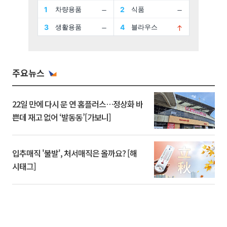
주요뉴스
22일 만에 다시 문 연 홈플러스…정상화 바
쁜데 재고 없어 ‘발동동’[가보니]
입추매직 '불발', 처서매직은 올까요? [해
시태그]