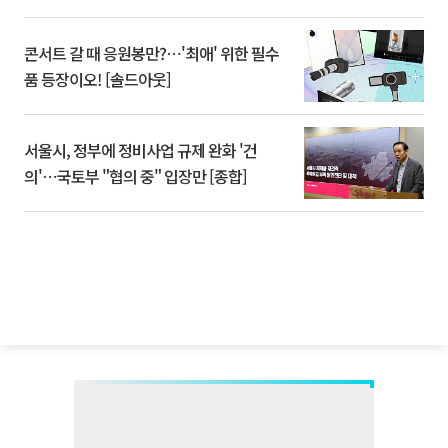
콘서트 갈 때 응원봉만?⋯'최애' 위한 필수
품 등장이오! [솔드아웃]
서울시, 정부에 정비사업 규제 완화 '건
의'⋯국토부 "협의 중" 입장만 [종합]