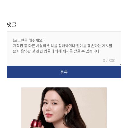
댓글
0 / 300