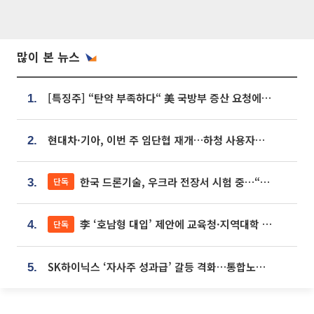
많이 본 뉴스
[특징주] “탄약 부족하다“ 美 국방부 증산 요청에⋯국내 방산주 급등세
1.
현대차·기아, 이번 주 임단협 재개…하청 사용자성 재심도 ‘변수’
2.
한국 드론기술, 우크라 전장서 시험 중…“스타트업 여러 곳 참여”
단독
3.
李 ‘호남형 대입’ 제안에 교육청·지역대학 서·논술형 입시 연계 '착수'
단독
4.
SK하이닉스 ‘자사주 성과급’ 갈등 격화…통합노조 출범 움직임
5.