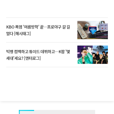
KBO 폭염 '여름방학' 끝…프로야구 갈 길
멀다 [해시태그]
빅뱅 컴백하고 튜이드 데뷔하고⋯K팝 '몇
세대'세요? [엔터로그]