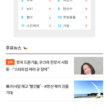
주요뉴스
한국 드론기술, 우크라 전장서 시험
단독
중…“스타트업 여러 곳 참여”
美 미사일 재고 ‘빨간불’…K방산 북미 진출
기대