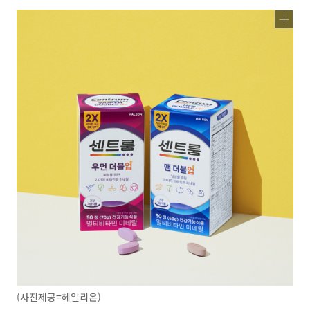
(사진제공=헤일리온)