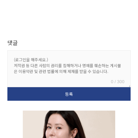
댓글
0 / 300