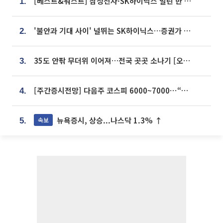
[베스트&워스트] 삼성전자·SK하이닉스 밀린 한 주…상상인증권은 85% 급등
1.
'불안과 기대 사이' 널뛰는 SK하이닉스…증권가 "HBM4·LTA 기반 펀터멘털 견고"
2.
35도 안팎 무더위 이어져…전국 곳곳 소나기 [오늘 날씨]
3.
[주간증시전망] 다음주 코스피 6000~7000⋯“外人 수급은 정책이 변수”
4.
뉴욕증시, 상승...나스닥 1.3% ↑
속보
5.