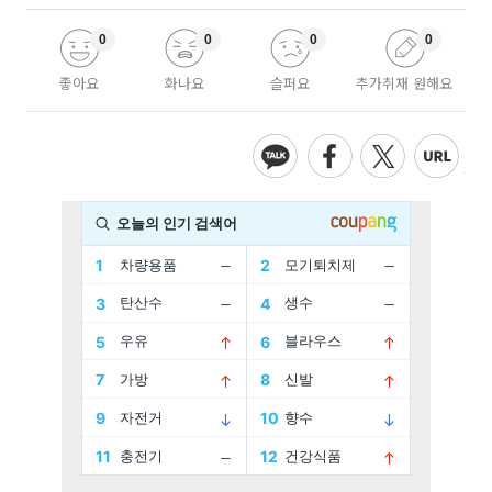
0
0
0
0
좋아요
화나요
슬퍼요
추가취재 원해요