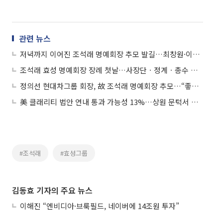
관련 뉴스
저녁까지 이어진 조석래 명예회장 추모 발길…최창원·이서현 등 빈소 찾아
조석래 효성 명예회장 장례 첫날…사장단ㆍ정계ㆍ총수 애도 물결
정의선 현대차그룹 회장, 故 조석래 명예회장 추모…“좋은 분이셨다”
美 클래리티 법안 연내 통과 가능성 13%…상원 문턱서 제동
#조석래
#효성그룹
김동효 기자의 주요 뉴스
이해진 “엔비디아·브룩필드, 네이버에 14조원 투자”