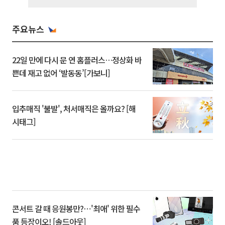
주요뉴스
22일 만에 다시 문 연 홈플러스…정상화 바
쁜데 재고 없어 ‘발동동’[가보니]
입추매직 '불발', 처서매직은 올까요? [해
시태그]
콘서트 갈 때 응원봉만?⋯'최애' 위한 필수
품 등장이오! [솔드아웃]