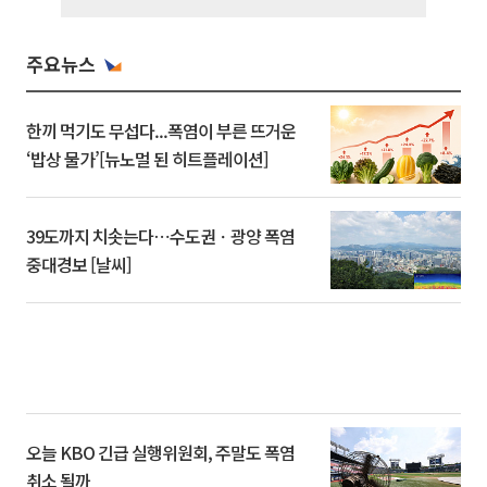
주요뉴스
한끼 먹기도 무섭다...폭염이 부른 뜨거운
‘밥상 물가’[뉴노멀 된 히트플레이션]
39도까지 치솟는다⋯수도권ㆍ광양 폭염
중대경보 [날씨]
오늘 KBO 긴급 실행위원회, 주말도 폭염
취소 될까