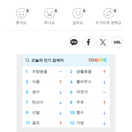
0
0
0
0
좋아요
화나요
슬퍼요
추가취재 원해요