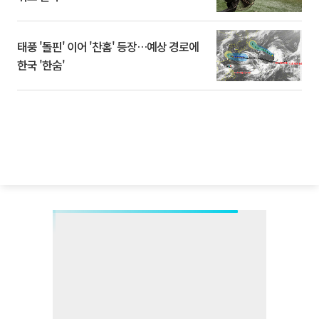
태풍 '돌핀' 이어 '찬홈' 등장…예상 경로에
한국 '한숨'