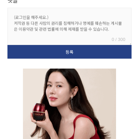
댓글
0 / 300