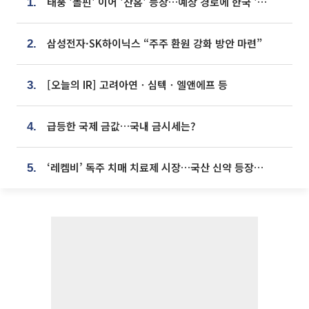
태풍 '돌핀' 이어 '찬홈' 등장…예상 경로에 한국 '한숨'
1.
삼성전자·SK하이닉스 “주주 환원 강화 방안 마련”
2.
[오늘의 IR] 고려아연ㆍ심텍ㆍ엘앤에프 등
3.
급등한 국제 금값…국내 금시세는?
4.
‘레켐비’ 독주 치매 치료제 시장…국산 신약 등장하나
5.