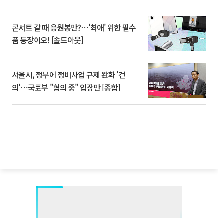
콘서트 갈 때 응원봉만?⋯'최애' 위한 필수
품 등장이오! [솔드아웃]
서울시, 정부에 정비사업 규제 완화 '건
의'⋯국토부 "협의 중" 입장만 [종합]