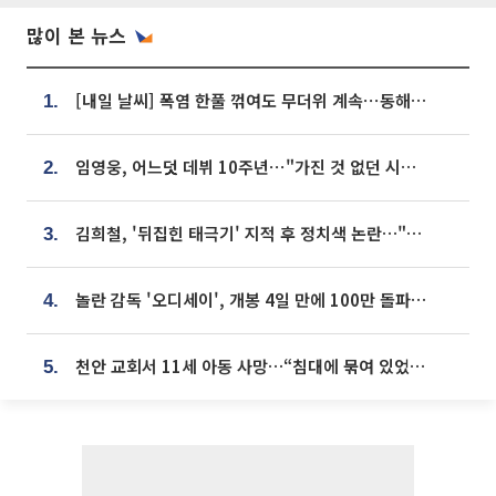
많이 본 뉴스
[내일 날씨] 폭염 한풀 꺾여도 무더위 계속⋯동해안 이틀 연속 비
1.
임영웅, 어느덧 데뷔 10주년⋯"가진 것 없던 시절, 내 앞엔 20명의 팬뿐"
2.
김희철, '뒤집힌 태극기' 지적 후 정치색 논란…"좌우 떠나 우리나라 국기"
3.
놀란 감독 '오디세이', 개봉 4일 만에 100만 돌파⋯'왕사남' 보다 빠르다
4.
천안 교회서 11세 아동 사망…“침대에 묶여 있었다” 진술 확보
5.