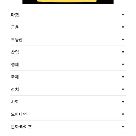
마켓
금융
부동산
산업
경제
국제
정치
사회
오피니언
문화·라이프