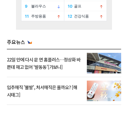
주요뉴스
22일 만에 다시 문 연 홈플러스…정상화 바
쁜데 재고 없어 ‘발동동’[가보니]
입추매직 '불발', 처서매직은 올까요? [해
시태그]