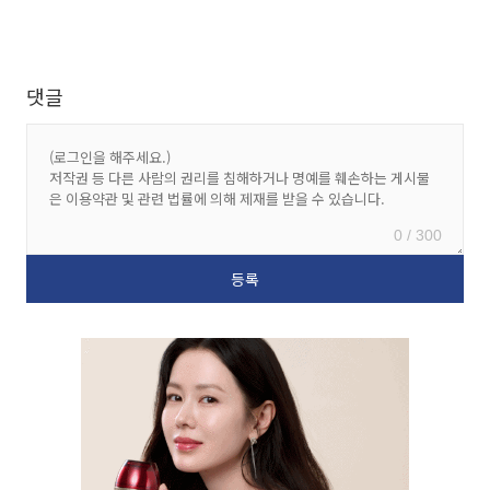
댓글
0 / 300