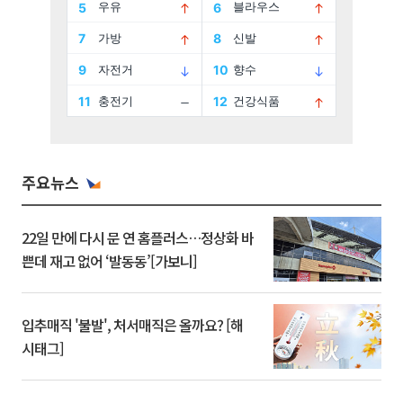
주요뉴스
22일 만에 다시 문 연 홈플러스…정상화 바
쁜데 재고 없어 ‘발동동’[가보니]
입추매직 '불발', 처서매직은 올까요? [해
시태그]