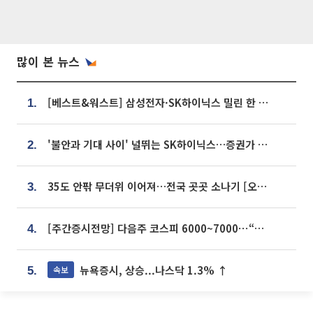
많이 본 뉴스
[베스트&워스트] 삼성전자·SK하이닉스 밀린 한 주…상상인증권은 85% 급등
1.
'불안과 기대 사이' 널뛰는 SK하이닉스…증권가 "HBM4·LTA 기반 펀터멘털 견고"
2.
35도 안팎 무더위 이어져…전국 곳곳 소나기 [오늘 날씨]
3.
[주간증시전망] 다음주 코스피 6000~7000⋯“外人 수급은 정책이 변수”
4.
뉴욕증시, 상승...나스닥 1.3% ↑
속보
5.