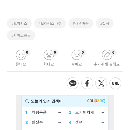
#오아시스
#오아시스마켓
#새벽배송
#실적
#지어소프트
0
0
0
0
좋아요
화나요
슬퍼요
추가취재 원해요