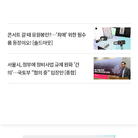
콘서트 갈 때 응원봉만?⋯'최애' 위한 필수
품 등장이오! [솔드아웃]
서울시, 정부에 정비사업 규제 완화 '건
의'⋯국토부 "협의 중" 입장만 [종합]