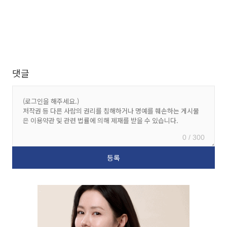
댓글
0 / 300