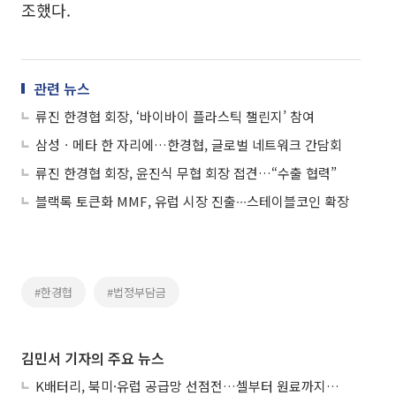
조했다.
관련 뉴스
류진 한경협 회장, ‘바이바이 플라스틱 챌린지’ 참여
삼성ㆍ메타 한 자리에…한경협, 글로벌 네트워크 간담회
류진 한경협 회장, 윤진식 무협 회장 접견…“수출 협력”
블랙록 토큰화 MMF, 유럽 시장 진출∙∙∙스테이블코인 확장
#한경협
#법정부담금
김민서 기자의 주요 뉴스
K배터리, 북미·유럽 공급망 선점전…셀부터 원료까지 현지화