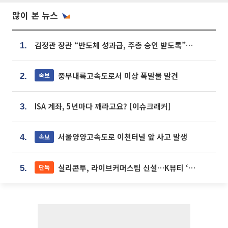
많이 본 뉴스
김정관 장관 “반도체 성과급, 주총 승인 받도록”…상법·자본시장법 개정 시사
1.
중부내륙고속도로서 미상 폭발물 발견
속보
2.
ISA 계좌, 5년마다 깨라고요? [이슈크래커]
3.
서울양양고속도로 이천터널 앞 사고 발생
속보
4.
실리콘투, 라이브커머스팀 신설…K뷰티 ‘글로벌 판매망’ 확대[K뷰티 라방戰]
단독
5.