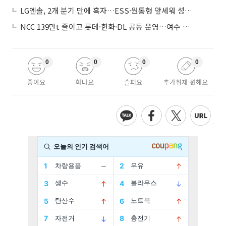
LG엔솔, 2개 분기 만에 흑자…ESS·원통형 앞세워 성장 가속
NCC 139만t 줄이고 롯데·한화·DL 공동 운영…여수 1호 본궤도
0
0
0
0
좋아요
화나요
슬퍼요
추가취재 원해요