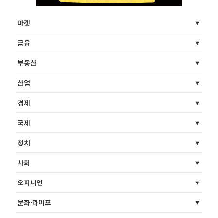
마켓
금융
부동산
산업
경제
국제
정치
사회
오피니언
문화·라이프