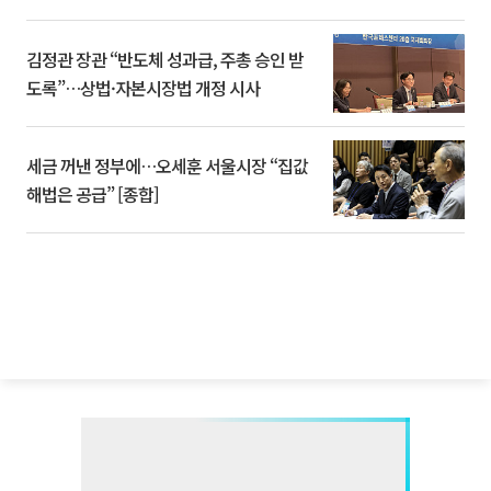
김정관 장관 “반도체 성과급, 주총 승인 받
도록”…상법·자본시장법 개정 시사
세금 꺼낸 정부에…오세훈 서울시장 “집값
해법은 공급” [종합]