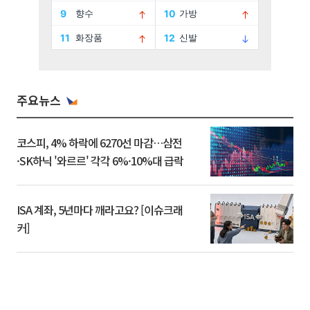
주요뉴스
코스피, 4% 하락에 6270선 마감…삼전
·SK하닉 '와르르' 각각 6%·10%대 급락
ISA 계좌, 5년마다 깨라고요? [이슈크래
커]