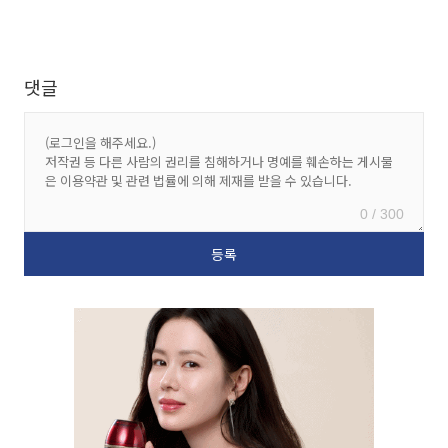
댓글
0 / 300