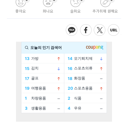
좋아요
화나요
슬퍼요
추가취재 원해요