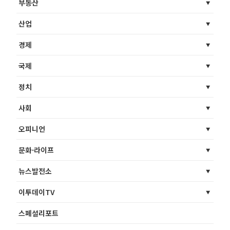
부동산
산업
경제
국제
정치
사회
오피니언
문화·라이프
뉴스발전소
이투데이TV
스페셜리포트