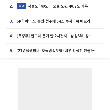
서울도 '40도'…오늘 노원 40.2도 기록
속보
2.
SK하이닉스, 용인·청주에 54조 투자…AI 메모리 생산기지 키운다
3.
[특징주] 반도체 온기 탄 2차전지...삼성SDI, 장 초반 7% 넘게 껑충
4.
'2TV 생생정보' 오늘방송맛집- 배우 강성진 단골! 쌀국수ㆍ푸팟퐁 커리 맛집 '블○○○'
5.