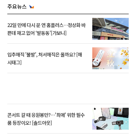
주요뉴스
22일 만에 다시 문 연 홈플러스…정상화 바
쁜데 재고 없어 ‘발동동’[가보니]
입추매직 '불발', 처서매직은 올까요? [해
시태그]
콘서트 갈 때 응원봉만?⋯'최애' 위한 필수
품 등장이오! [솔드아웃]