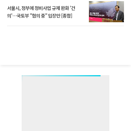
서울시, 정부에 정비사업 규제 완화 '건
의'⋯국토부 "협의 중" 입장만 [종합]