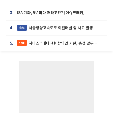
ISA 계좌, 5년마다 깨라고요? [이슈크래커]
3.
서울양양고속도로 이천터널 앞 사고 발생
속보
4.
하마스 “네타냐후 합의안 거절, 총선 앞두고 시간 끌기”
단독
5.