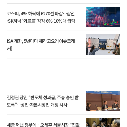
코스피, 4% 하락에 6270선 마감…삼전
·SK하닉 '와르르' 각각 6%·10%대 급락
ISA 계좌, 5년마다 깨라고요? [이슈크래
커]
김정관 장관 “반도체 성과급, 주총 승인 받
도록”…상법·자본시장법 개정 시사
세금 꺼낸 정부에…오세훈 서울시장 “집값