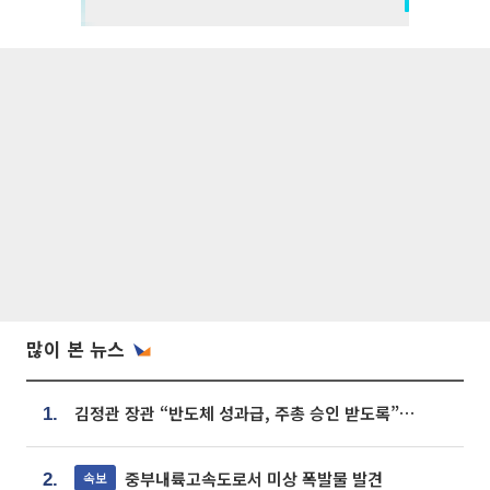
많이 본 뉴스
김정관 장관 “반도체 성과급, 주총 승인 받도록”…상법·자본시장법 개정 시사
1.
중부내륙고속도로서 미상 폭발물 발견
속보
2.