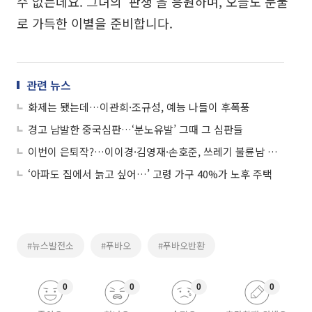
수 없는데요. 그녀의 ‘판생’을 응원하며, 오늘도 눈물
로 가득한 이별을 준비합니다.
관련 뉴스
화제는 됐는데…이관희·조규성, 예능 나들이 후폭풍
경고 남발한 중국심판…‘분노유발’ 그때 그 심판들
이번이 은퇴작?…이이경·김영재·손호준, 쓰레기 불륜남 열전
‘아파도 집에서 늙고 싶어…’ 고령 가구 40%가 노후 주택
#뉴스발전소
#푸바오
#푸바오반환
0
0
0
0