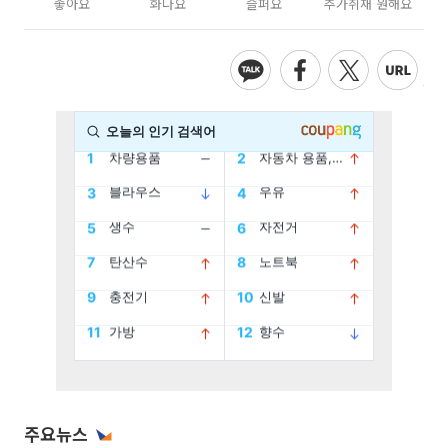
좋아요
화나요
슬퍼요
추가취재 원해요
주요뉴스