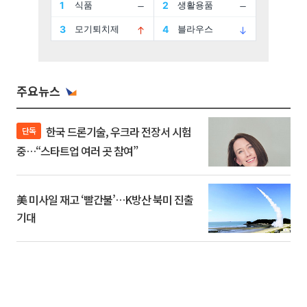
주요뉴스
한국 드론기술, 우크라 전장서 시험
단독
중…“스타트업 여러 곳 참여”
美 미사일 재고 ‘빨간불’…K방산 북미 진출
기대