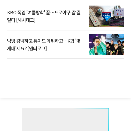
KBO 폭염 '여름방학' 끝…프로야구 갈 길
멀다 [해시태그]
빅뱅 컴백하고 튜이드 데뷔하고⋯K팝 '몇
세대'세요? [엔터로그]