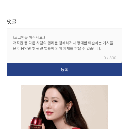
댓글
0 / 300