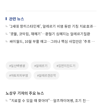
관련 뉴스
‘2세대 항히스타민제’, 알레르기 비염 동반 기침 치료효과 없어
‘콧물, 코막힘, 재채기’…환절기 심해지는 알레르기질환
싸이월드, 10월 부활 예고…그러나 핵심 사업안은 ‘추후 공개’
#일산백병원
#알레르기
#집먼지진드기
#아토피피부염
#알레르겐감작
노상우 기자의 주요 뉴스
“치료할 수 있을 때 찾아야”…알츠하이머병, 조기 진단 중요성 커진다