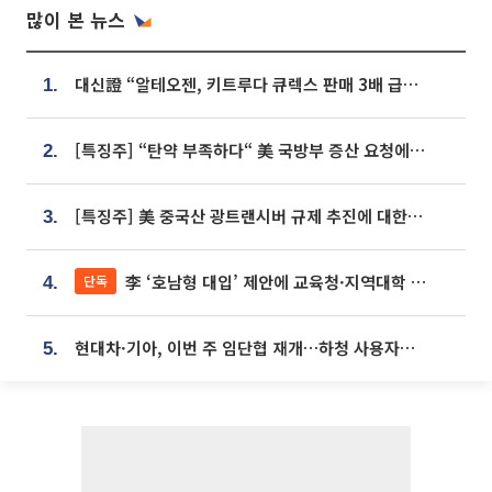
많이 본 뉴스
대신證 “알테오젠, 키트루다 큐렉스 판매 3배 급증…목표가 41만원 상향”
1.
[특징주] “탄약 부족하다“ 美 국방부 증산 요청에⋯국내 방산주 급등세
2.
[특징주] 美 중국산 광트랜시버 규제 추진에 대한광통신 등 광통신株 강세
3.
李 ‘호남형 대입’ 제안에 교육청·지역대학 서·논술형 입시 연계 '착수'
단독
4.
현대차·기아, 이번 주 임단협 재개…하청 사용자성 재심도 ‘변수’
5.