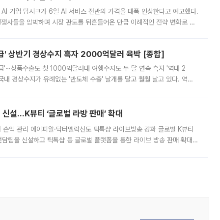
 AI 기업 딥시크가 6일 AI 서비스 전반의 가격을 대폭 인상한다고 예고했다.
 경쟁사들을 압박하며 시장 판도를 뒤흔들어온 만큼 이례적인 전략 변화로 평
 이날 공지를 통해 구체적인 인상 폭은 공개하지 않았지만 상당한 수
' 상반기 경상수지 흑자 2000억달러 육박 [종합]
급'⋯상품수출도 첫 1000억달러대 여행수지도 두 달 연속 흑자 '역대 2
국내 경상수지가 유례없는 '반도체 수출' 날개를 달고 훨훨 날고 있다. 역대
경상수지 뿐 아니라 상반기 경상수지 흑자도 2000억달러에 근접하며 사상 최
신설…K뷰티 ‘글로벌 라방 판매’ 확대
터 손익 관리 에이피알·닥터멜락신도 틱톡샵 라이브방송 강화 글로벌 K뷰티
담팀을 신설하고 틱톡샵 등 글로벌 플랫폼을 통한 라이브 방송 판매 확대에
급하는 데서 한발 더 나아가 방송 기획과 상품 구성, 출연자 섭외, 손익