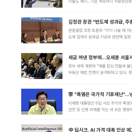
이월도 폐지…기존 계좌까지 적용청년형 
는 5년마다 계좌를 해지하라는 건가요?”
편을
김정관 장관 “반도체 성과급, 
관훈클럽 초청 토론회 “이익 나눌 때 아
도체 업계의 성과급 지급과 관련해 일정
최근 상법·자본시장법 개정으로 기업 지
세금 꺼낸 정부에…오세훈 서울시장
정부 세제 개편에 “매물 잠김·전월세 불
부동산 해법 전쟁이 본격화하고 있다. 
드를 꺼내자 서울시는 전·월세 부담만 
李 "폭염은 국가적 기후재난"…냉
이재명 대통령은 6일 사상 최악의 폭염
안전 등 인명 피해를 막는 데 모든 행
인프라 확충 계획을 내년도 예산안에 반
中 딥시크, AI 가격 대폭 인상 