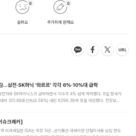
0
0
슬퍼요
추가취재 원해요
감…삼전·SK하닉 '와르르' 각각 6%·10%대 급락
삼성전자와 SK하이닉스가 급락하면서 지수가 4% 넘게 하락했다. 6일 한국거
비 301.88포인트(4.58%) 내린 6296.38에 장을 마감했다. 전장보다
스피는 장중 한때 6550.94까지 오르기도 했으나 6238.32까지 밀리기도 했
[이슈크래커]
 전액 비과세일반 ISA는 최장 5년…손익통산·과세이연 단절미사용 납입 한도