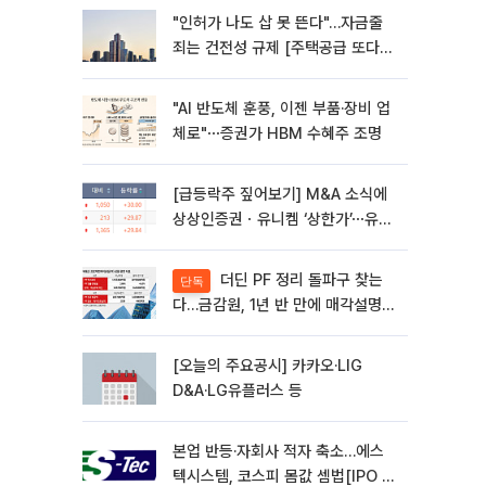
"인허가 나도 삽 못 뜬다"…자금줄
죄는 건전성 규제 [주택공급 또다른
병목 PF]①
"AI 반도체 훈풍, 이젠 부품·장비 업
체로"⋯증권가 HBM 수혜주 조명
[급등락주 짚어보기] M&A 소식에
상상인증권ㆍ유니켐 ‘상한가’⋯유증
제동 걸린 SK디앤디↑
더딘 PF 정리 돌파구 찾는
단독
다…금감원, 1년 반 만에 매각설명회
재개
[오늘의 주요공시] 카카오·LIG
D&A·LG유플러스 등
본업 반등·자회사 적자 축소…에스
텍시스템, 코스피 몸값 셈법[IPO 엑