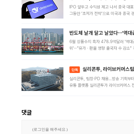
IPO 앞두고 수익성 제고 나서 중국 대표
그동안 ‘초저가 전략’으로 미국과 중국
가된다. 블룸버그통신에 따르면 딥시크는
반도체 날개 달고 날았다⋯'역대급
6월 상품수지 흑자 478.9억달러 '역대
위'⋯"유가ㆍ환율 영향 출국자 수 감소" 
급 수출 호조가 매달 이어지면서 6월 
대 기
실리콘투, 라이브커머스팀 
단독
실리콘투, 팀장·PD 채용…방송 기획부
유통 플랫폼 실리콘투가 라이브커머스 전
나섰다. 국내 화장품을 해외 유통망에 공
댓글