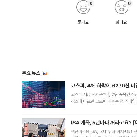
0
0
좋아요
화나요
주요 뉴스
코스피, 4% 하락에 6270선 마
코스피 시장 시가총액 1, 2위 종목인 
래소에 따르면 코스피 지수는 전 거래일 대
1.81% 내린 6478.75에 출발한 코
다. 이날 오전
ISA 계좌, 5년마다 깨라고요? 
생산적금융 ISA, 국내 투자 이자·배당