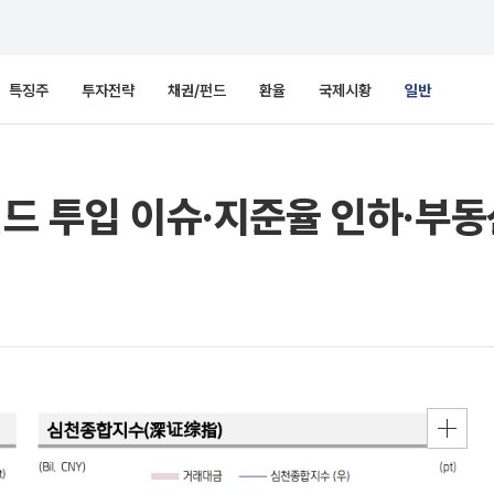
특징주
투자전략
채권/펀드
환율
국제시황
일반
펀드 투입 이슈·지준율 인하·부동