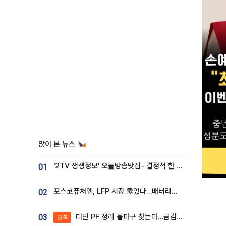
많이 본 뉴스
'2TV 생생정보' 오늘방송맛집- 결정적 한 수, 3종 메밀면! 메밀 소바 맛집 '의○○○○'
01
포스코퓨처엠, LFP 시장 뚫었다…배터리사와 대규모 장기 공급 합의
02
더딘 PF 정리 돌파구 찾는다…금감원, 1년 반 만에 매각설명회 재개
03
단독