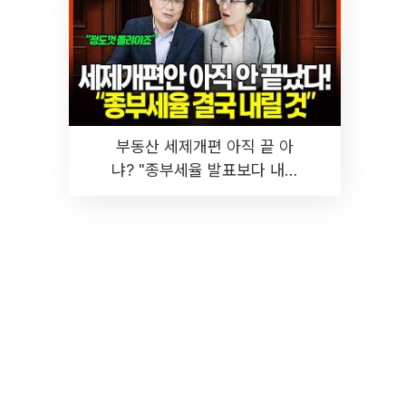
부동산 세제개편 아직 끝 아
냐? "종부세율 발표보다 내릴
것" 장기거주·양도세 전망 I 집
땅지성 I 김인만, 진미윤