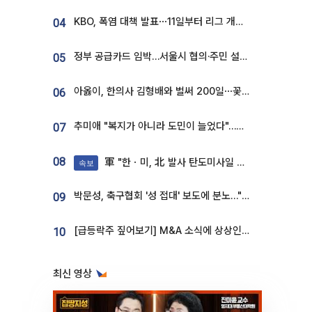
KBO, 폭염 대책 발표⋯11일부터 리그 개시ㆍ경기 오후 7시 시작
04
정부 공급카드 임박…서울시 협의·주민 설득이 성패 가른다 [부동산 해법 전쟁]
05
아옳이, 한의사 김형배와 벌써 200일⋯꽃다발 들고 "프러포즈 아냐"
06
추미애 "복지가 아니라 도민이 늘었다"…재정난 책임론 정면돌파
07
08
軍 "한ㆍ미, 北 발사 탄도미사일 제원 정밀분석 중"
속보
박문성, 축구협회 '성 접대' 보도에 분노…"다 말아먹으려고 작정했나"
09
[급등락주 짚어보기] M&A 소식에 상상인증권ㆍ유니켐 ‘상한가’⋯유증 제동 걸린 SK디앤디↑
10
최신 영상