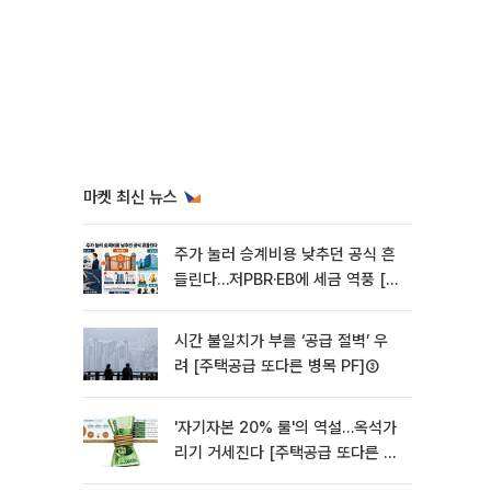
마켓 최신 뉴스
주가 눌러 승계비용 낮추던 공식 흔
들린다…저PBR·EB에 세금 역풍 [기
업승계 대전환]
시간 불일치가 부를 ‘공급 절벽’ 우
려 [주택공급 또다른 병목 PF]③
'자기자본 20% 룰'의 역설…옥석가
리기 거세진다 [주택공급 또다른 병
목 PF] ②