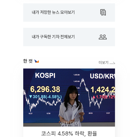
내가 저장한 뉴스 모아보기
내가 구독한 기자 전체보기
한 컷
코스피 4.58% 하락, 환율