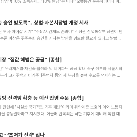
납입액 10% 소득공제…“10% 환급”은 아냐 “오랫동안 운용하라더니 이제
 ‘만능 절세 통장’으로 불리는 개인종합자산관리계좌(ISA)가 두 갈래로 개
주총 승인 받도록”…상법·자본시장법 개정 시사
닌 투자 이어갈 시기” “주52시간제도 손봐야” 김정관 산업통상부 장관이 반
 수준 이상은 주주총회 승인을 거치는 방안을 검토할 필요가 있다고 밝혔다.
배구조와 주주권 강화 논의가 이어지는 가운데, 핵심 연구인력에 대한
 “집값 해법은 공급” [종합]
안” 우려재개발·재건축 활성화 및 비아파트 공급 확대 촉구 정부와 서울시의
정부가 고가주택과 비거주 1주택자 등의 세 부담을 높여 수요를 억제하는 카
키울 것이라며 세금이 아닌 공급이 근본적인 처방이라고 전면 반박했다.
방·전력망 확충 등 예산 반영 주문 [종합]
과 관련해 "사실상 국가적인 기후 재난"이라며 취약계층 보호와 야외 노동자
정력을 총동원하라고 지시했다. 아울러 반복되는 극한 기후에 대비해 폭염 대응
영하는 방안도 검토하라고 주문했다. 이 대통령은 이날 폭염·가뭄 대
예고⋯‘초저가 전략’ 접나