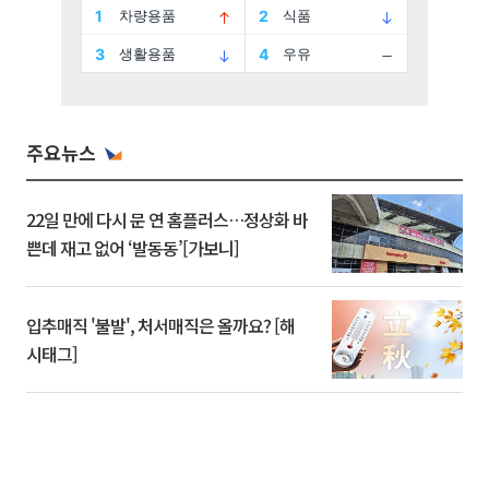
주요뉴스
22일 만에 다시 문 연 홈플러스…정상화 바
쁜데 재고 없어 ‘발동동’[가보니]
입추매직 '불발', 처서매직은 올까요? [해
시태그]