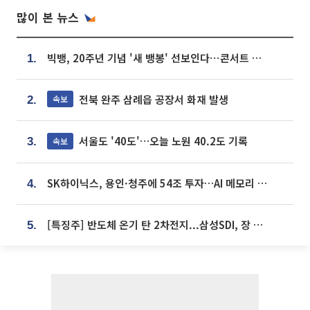
많이 본 뉴스
빅뱅, 20주년 기념 '새 뱅봉' 선보인다⋯콘서트 앞두고 팝업 개최
1.
전북 완주 삼례읍 공장서 화재 발생
속보
2.
서울도 '40도'…오늘 노원 40.2도 기록
속보
3.
SK하이닉스, 용인·청주에 54조 투자…AI 메모리 생산기지 키운다
4.
[특징주] 반도체 온기 탄 2차전지...삼성SDI, 장 초반 7% 넘게 껑충
5.