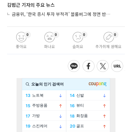
김범근 기자의 주요 뉴스
금융위, ‘한국 증시 투자 부적격’ 블룸버그에 정면 반박…“근거 불분명”
0
0
0
0
좋아요
화나요
슬퍼요
추가취재 원해요