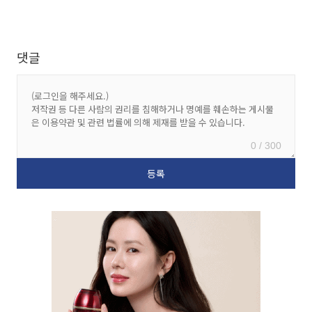
댓글
0 / 300