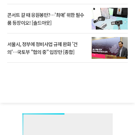
콘서트 갈 때 응원봉만?⋯'최애' 위한 필수
품 등장이오! [솔드아웃]
서울시, 정부에 정비사업 규제 완화 '건
의'⋯국토부 "협의 중" 입장만 [종합]