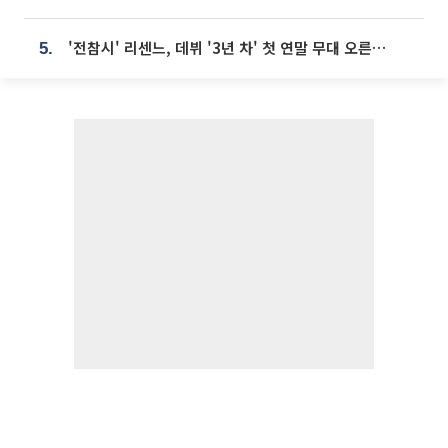
'전참시' 리센느, 데뷔 '3년 차' 첫 연말 무대 오른다⋯"그동안 섭외 안 와"
5.