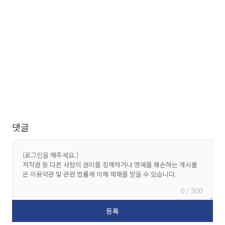
댓글
0 / 300