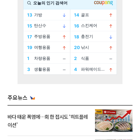
주요뉴스
바다 태운 폭염에…회 한 접시도 ‘히트플레
이션’