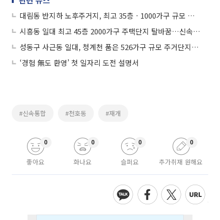
관련 뉴스
대림동 반지하 노후주거지, 최고 35층ㆍ1000가구 규모 주거단지 ‘탈바꿈’
시흥동 일대 최고 45층 2000가구 주택단지 탈바꿈…신속통합기획 확정
성동구 사근동 일대, 청계천 품은 526가구 규모 주거단지 ‘탈바꿈’
‘경험 無도 환영’ 첫 일자리 도전 설명서
#신속통합
#천호동
#재개
0
0
0
0
좋아요
화나요
슬퍼요
추가취재 원해요