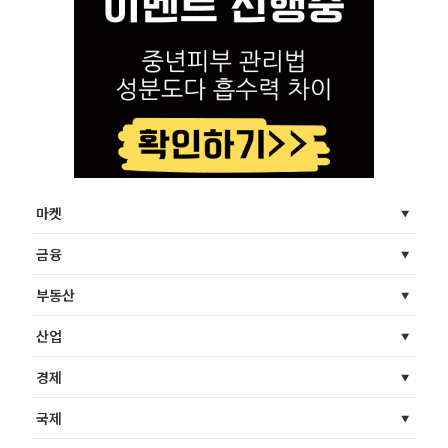
마켓
금융
부동산
산업
경제
국제