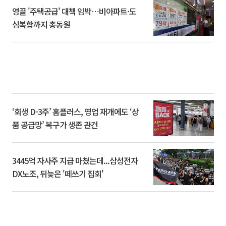
영끌 '주택공급' 대책 임박⋯비아파트·도
심복합까지 총동원
‘회생 D-3주’ 홈플러스, 영업 재개에도 ‘상
품 공급망’ 복구가 생존 관건
3445억 자사주 지급 마쳤는데...삼성전자
DX노조, 뒤늦은 '떼쓰기 집회'