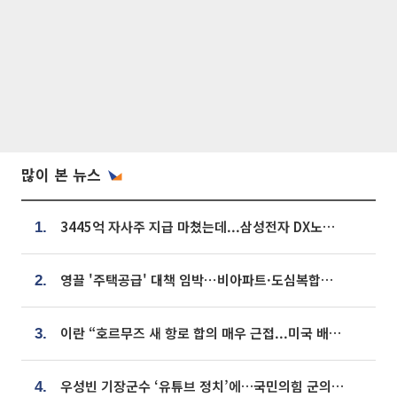
많이 본 뉴스
3445억 자사주 지급 마쳤는데...삼성전자 DX노조, 뒤늦은 '떼쓰기 집회'
1.
영끌 '주택공급' 대책 임박⋯비아파트·도심복합까지 총동원
2.
이란 “호르무즈 새 항로 합의 매우 근접...미국 배상 먼저”
3.
우성빈 기장군수 ‘유튜브 정치’에…국민의힘 군의원들 집단 반발
4.