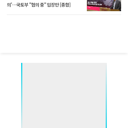
의'⋯국토부 "협의 중" 입장만 [종합]