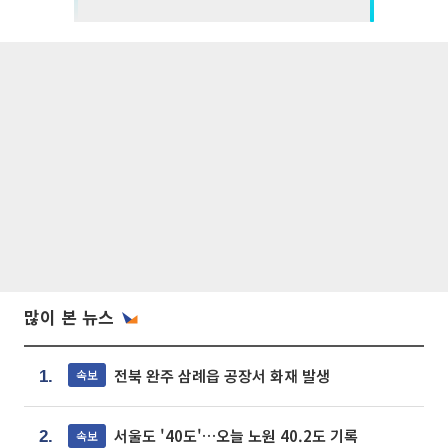
많이 본 뉴스
전북 완주 삼례읍 공장서 화재 발생
속보
1.
서울도 '40도'…오늘 노원 40.2도 기록
속보
2.