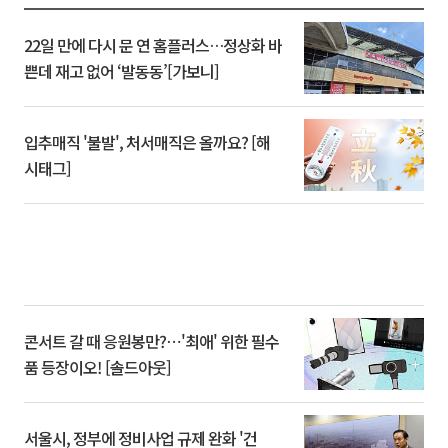
22일 만에 다시 문 연 홈플러스…정상화 바
쁜데 재고 없어 ‘발동동’[가보니]
입추매직 '불발', 처서매직은 올까요? [해
시태그]
콘서트 갈 때 응원봉만?⋯'최애' 위한 필수
품 등장이오! [솔드아웃]
서울시, 정부에 정비사업 규제 완화 '건