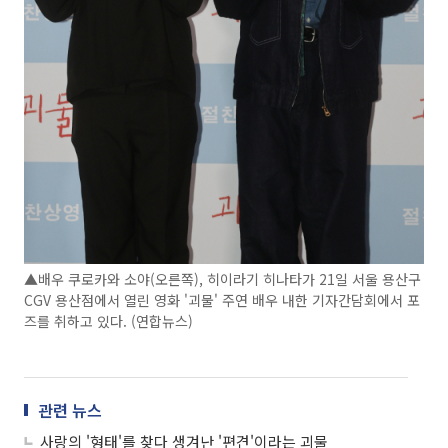
▲배우 쿠로카와 소야(오른쪽), 히이라기 히나타가 21일 서울 용산구
CGV 용산점에서 열린 영화 '괴물' 주연 배우 내한 기자간담회에서 포
즈를 취하고 있다. (연합뉴스)
관련 뉴스
사랑의 '형태'를 찾다 생겨난 '편견'이라는 괴물