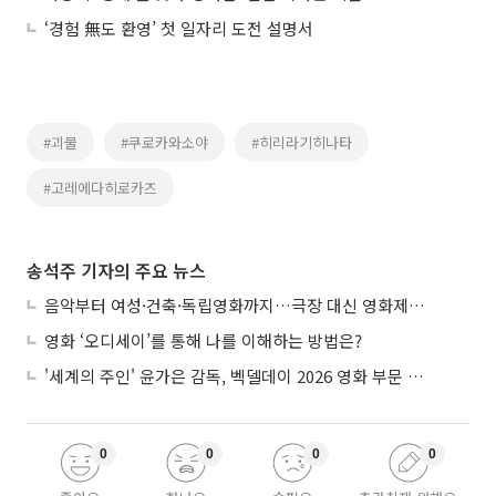
‘경험 無도 환영’ 첫 일자리 도전 설명서
#괴물
#쿠로카와소야
#히리라기히나타
#고레에다히로카즈
송석주 기자의 주요 뉴스
음악부터 여성·건축·독립영화까지…극장 대신 영화제로 즐기는 스크린 여행
영화 ‘오디세이’를 통해 나를 이해하는 방법은?
'세계의 주인' 윤가은 감독, 벡델데이 2026 영화 부문 벡델리안 감독 선정
0
0
0
0