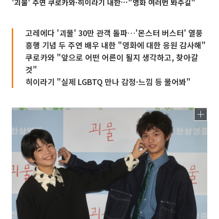
'괴물' 주연 쿠로카와·히이라기 내한…"영화 여러번 봐주길"
고레에다 '괴물' 30만 관객 돌파…'몬스터 버스터' 열풍
흥행 기념 두 주연 배우 내한 "영화에 대한 응원 감사해"
쿠로카와 "앞으로 어떤 어른이 될지 생각하고, 찾아갈
것"
히이라기 "실제 LGBTQ 만나 감정·느낌 등 물어봐"