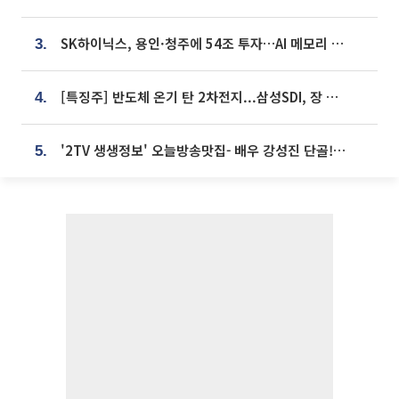
SK하이닉스, 용인·청주에 54조 투자…AI 메모리 생산기지 키운다
3.
[특징주] 반도체 온기 탄 2차전지...삼성SDI, 장 초반 7% 넘게 껑충
4.
'2TV 생생정보' 오늘방송맛집- 배우 강성진 단골! 쌀국수ㆍ푸팟퐁 커리 맛집 '블○○○'
5.