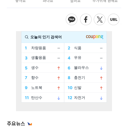
좋아요
화나요
슬퍼요
추가취재 원해요
주요뉴스