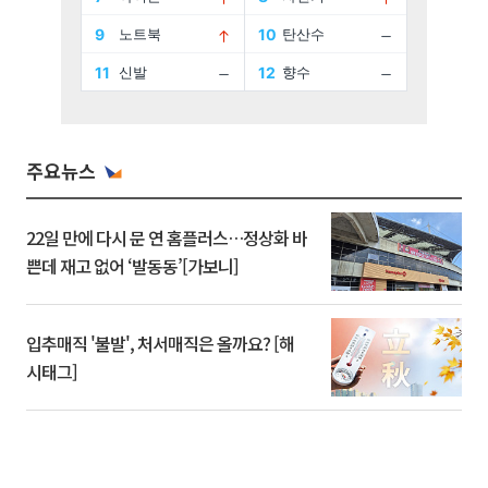
주요뉴스
22일 만에 다시 문 연 홈플러스…정상화 바
쁜데 재고 없어 ‘발동동’[가보니]
입추매직 '불발', 처서매직은 올까요? [해
시태그]