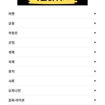
마켓
금융
부동산
산업
경제
국제
정치
사회
오피니언
문화·라이프