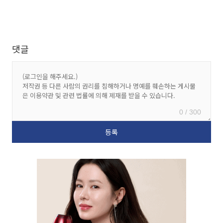
댓글
0 / 300