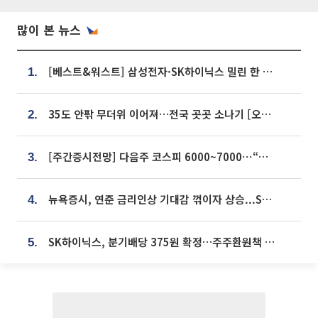
많이 본 뉴스
[베스트&워스트] 삼성전자·SK하이닉스 밀린 한 주…상상인증권은 85% 급등
1.
35도 안팎 무더위 이어져…전국 곳곳 소나기 [오늘 날씨]
2.
[주간증시전망] 다음주 코스피 6000~7000⋯“外人 수급은 정책이 변수”
3.
뉴욕증시, 연준 금리인상 기대감 꺾이자 상승...S&P500 사상 최고치 [종합]
4.
SK하이닉스, 분기배당 375원 확정…주주환원책 9월로 앞당겨 발표
5.