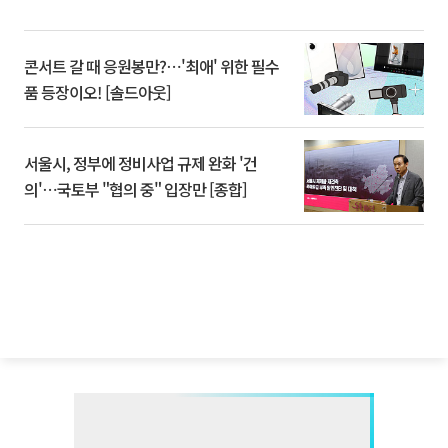
콘서트 갈 때 응원봉만?⋯'최애' 위한 필수
품 등장이오! [솔드아웃]
서울시, 정부에 정비사업 규제 완화 '건
의'⋯국토부 "협의 중" 입장만 [종합]