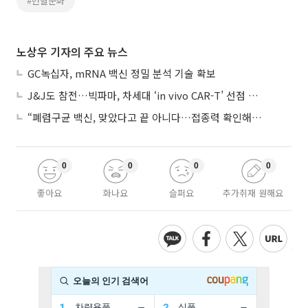
#헌혈문화
노상우 기자의 주요 뉴스
GC녹십자, mRNA 백신 정밀 분석 기술 확보
J&J도 참전…빅파마, 차세대 ‘in vivo CAR-T’ 선점 경쟁 본격화
“폐렴구균 백신, 맞았다고 끝 아니다…접종력 확인해야”
0
0
0
0
좋아요
화나요
슬퍼요
추가취재 원해요