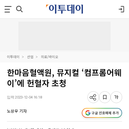
이투데이
산업
의료/바이오
한마음혈액원, 뮤지컬 ‘컴프롬어웨
이’에 헌혈자 초청
입력 2023-12-04 16:18
노상우 기자
구글 선호매체 추가