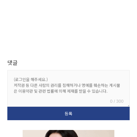
댓글
0 / 300