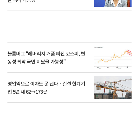
블룸버그 “레버리지 거품 빠진 코스피, 변
동성 최악 국면 지났을 가능성”
영업익으로 이자도 못 낸다…건설 한계기
업 5년 새 62→173곳