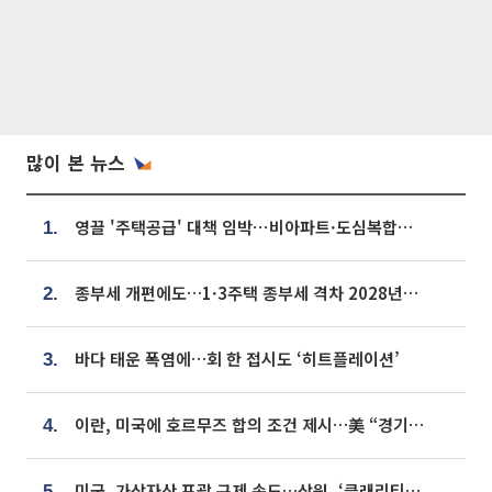
많이 본 뉴스
영끌 '주택공급' 대책 임박⋯비아파트·도심복합까지 총동원
1.
종부세 개편에도…1·3주택 종부세 격차 2028년부터 확대
2.
바다 태운 폭염에…회 한 접시도 ‘히트플레이션’
3.
이란, 미국에 호르무즈 합의 조건 제시…美 “경기 아직 안 끝나” [종합]
4.
미국, 가상자산 포괄 규제 속도…상원, ‘클래리티법’ 9월 절차투표 추진
5.