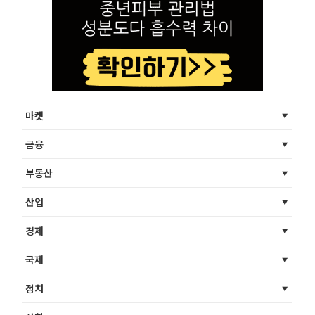
마켓
금융
부동산
산업
경제
국제
정치