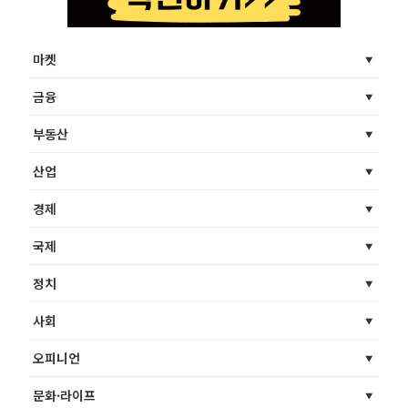
마켓
금융
부동산
산업
경제
국제
정치
사회
오피니언
문화·라이프