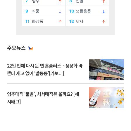
주요뉴스
22일 만에 다시 문 연 홈플러스…정상화 바
쁜데 재고 없어 ‘발동동’[가보니]
입추매직 '불발', 처서매직은 올까요? [해
시태그]