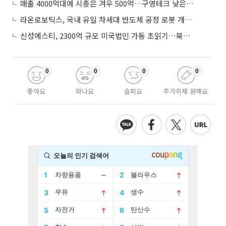
매출 4000억대에 시총은 겨우 500억…구영테크 낮은 몸값에 저가 승계 마무리
라온로보틱스, 국내 유일 차세대 반도체 공정 로봇 개발 ‘고객사 테스트 진행’
신성에스티, 2300억 규모 미국법인 가동 초읽기…북미 ESS 공략 본격화
0
0
0
0
좋아요
화나요
슬퍼요
추가취재 원해요