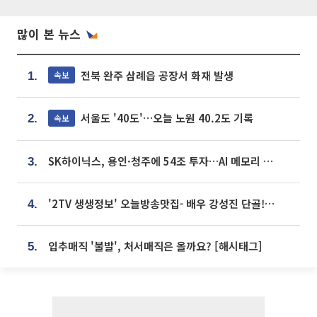
많이 본 뉴스
전북 완주 삼례읍 공장서 화재 발생
속보
1.
서울도 '40도'…오늘 노원 40.2도 기록
속보
2.
SK하이닉스, 용인·청주에 54조 투자…AI 메모리 생산기지 키운다
3.
'2TV 생생정보' 오늘방송맛집- 배우 강성진 단골! 쌀국수ㆍ푸팟퐁 커리 맛집 '블○○○'
4.
입추매직 '불발', 처서매직은 올까요? [해시태그]
5.