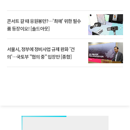
콘서트 갈 때 응원봉만?⋯'최애' 위한 필수
품 등장이오! [솔드아웃]
서울시, 정부에 정비사업 규제 완화 '건
의'⋯국토부 "협의 중" 입장만 [종합]