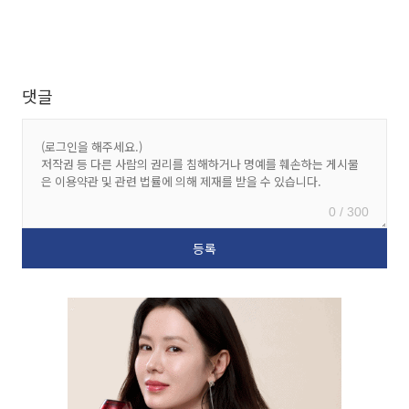
댓글
0 / 300