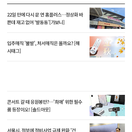
22일 만에 다시 문 연 홈플러스…정상화 바
쁜데 재고 없어 ‘발동동’[가보니]
입추매직 '불발', 처서매직은 올까요? [해
시태그]
콘서트 갈 때 응원봉만?⋯'최애' 위한 필수
품 등장이오! [솔드아웃]
서울시, 정부에 정비사업 규제 완화 '건