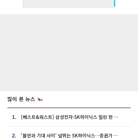
많이 본 뉴스
[베스트&워스트] 삼성전자·SK하이닉스 밀린 한 주…상상인증권은 85% 급등
1.
'불안과 기대 사이' 널뛰는 SK하이닉스…증권가 "HBM4·LTA 기반 펀터멘털 견고"
2.