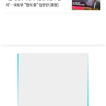
의'⋯국토부 "협의 중" 입장만 [종합]