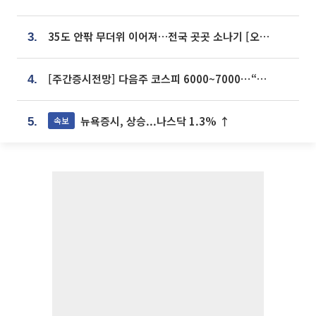
35도 안팎 무더위 이어져…전국 곳곳 소나기 [오늘 날씨]
3.
[주간증시전망] 다음주 코스피 6000~7000⋯“外人 수급은 정책이 변수”
4.
뉴욕증시, 상승...나스닥 1.3% ↑
속보
5.