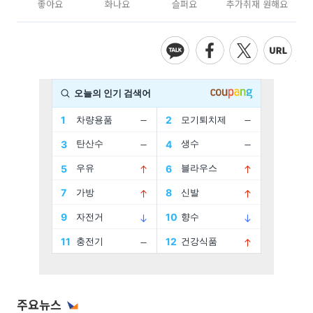
좋아요
화나요
슬퍼요
추가취재 원해요
주요뉴스