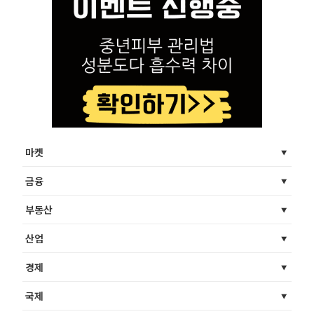
마켓
금융
부동산
산업
경제
국제