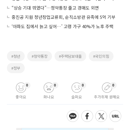
“상승 기대 꺾였다”…청약통장 줄고 경매도 외면
중진공 지원 청년창업교류회, 순직소방관 유족에 5억 기부
‘아파도 집에서 늙고 싶어…’ 고령 가구 40%가 노후 주택
#청년
#청약통장
#주택담보대출
#국민의힘
#정부
0
0
0
0
좋아요
화나요
슬퍼요
추가취재 원해요