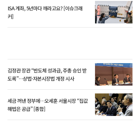
ISA 계좌, 5년마다 깨라고요? [이슈크래
커]
김정관 장관 “반도체 성과급, 주총 승인 받
도록”…상법·자본시장법 개정 시사
세금 꺼낸 정부에…오세훈 서울시장 “집값
해법은 공급” [종합]