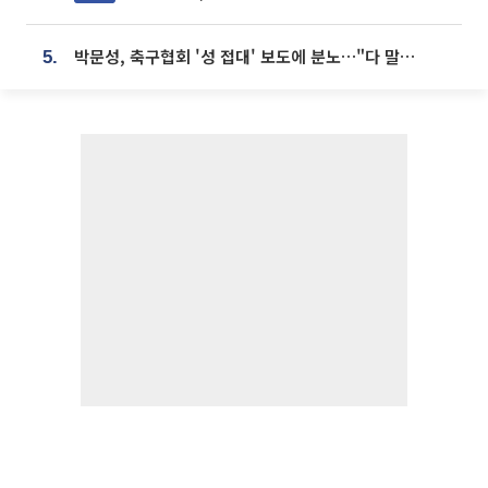
박문성, 축구협회 '성 접대' 보도에 분노…"다 말아먹으려고 작정했나"
5.