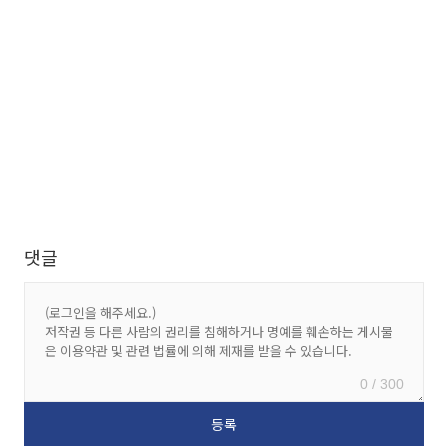
댓글
0 / 300