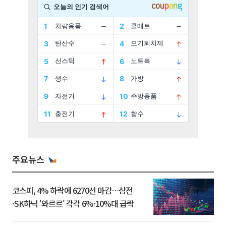
주요뉴스
코스피, 4% 하락에 6270선 마감…삼전
·SK하닉 '와르르' 각각 6%·10%대 급락