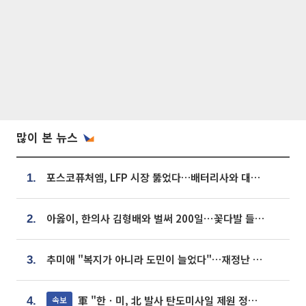
많이 본 뉴스
포스코퓨처엠, LFP 시장 뚫었다…배터리사와 대규모 장기 공급 합의
1.
아옳이, 한의사 김형배와 벌써 200일⋯꽃다발 들고 "프러포즈 아냐"
2.
추미애 "복지가 아니라 도민이 늘었다"…재정난 책임론 정면돌파
3.
軍 "한ㆍ미, 北 발사 탄도미사일 제원 정밀분석 중"
속보
4.