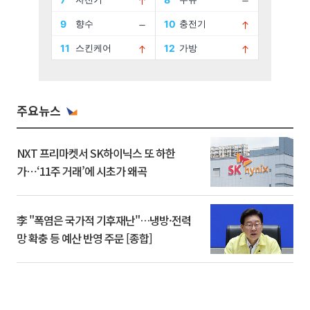
주요뉴스
NXT 프리마켓서 SK하이닉스 또 하한
가⋯‘11주 거래’에 시초가 왜곡
李 "폭염은 국가적 기후재난"…냉방·전력
망 확충 등 예산 반영 주문 [종합]