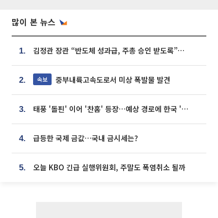
많이 본 뉴스
김정관 장관 “반도체 성과급, 주총 승인 받도록”…상법·자본시장법 개정 시사
1.
중부내륙고속도로서 미상 폭발물 발견
속보
2.
태풍 '돌핀' 이어 '찬홈' 등장…예상 경로에 한국 '한숨'
3.
급등한 국제 금값…국내 금시세는?
4.
오늘 KBO 긴급 실행위원회, 주말도 폭염취소 될까
5.