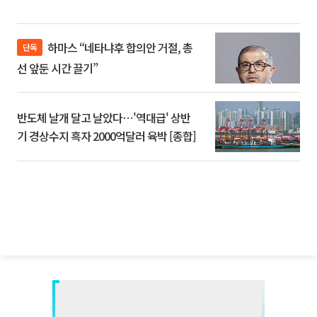
하마스 “네타냐후 합의안 거절, 총
단독
선 앞둔 시간 끌기”
반도체 날개 달고 날았다⋯'역대급' 상반
기 경상수지 흑자 2000억달러 육박 [종합]