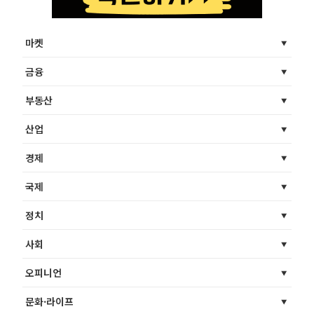
마켓
금융
부동산
산업
경제
국제
정치
사회
오피니언
문화·라이프