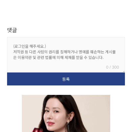
댓글
0 / 300