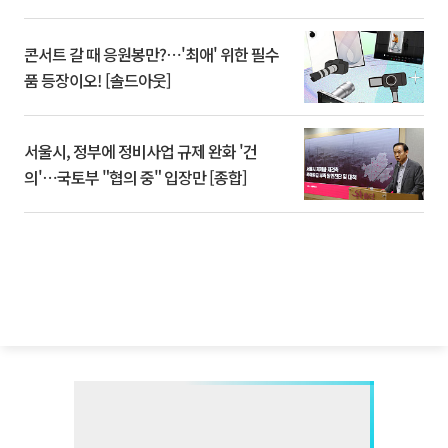
콘서트 갈 때 응원봉만?⋯'최애' 위한 필수
품 등장이오! [솔드아웃]
서울시, 정부에 정비사업 규제 완화 '건
의'⋯국토부 "협의 중" 입장만 [종합]