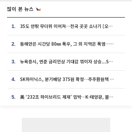
많이 본 뉴스
35도 안팎 무더위 이어져…전국 곳곳 소나기 [오늘 날씨]
1.
동해안은 시간당 80㎜ 폭우, 그 외 지역은 폭염…‘극과 극 날씨’
2.
뉴욕증시, 연준 금리인상 기대감 꺾이자 상승...S&P500 사상 최고치 [종합]
3.
SK하이닉스, 분기배당 375원 확정…주주환원책 9월로 앞당겨 발표
4.
美 ‘232조 하이브리드 제재’ 임박…K-태양광, 불확실성 털고 날개 다나
5.