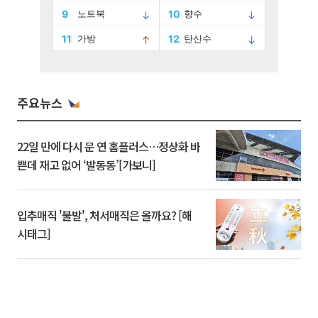
주요뉴스
22일 만에 다시 문 연 홈플러스…정상화 바
쁜데 재고 없어 ‘발동동’[가보니]
입추매직 '불발', 처서매직은 올까요? [해
시태그]