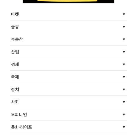
마켓
금융
부동산
산업
경제
국제
정치
사회
오피니언
문화·라이프