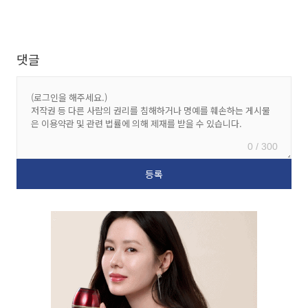
댓글
0 / 300