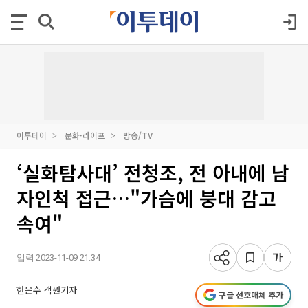
이투데이
문화·라이프
방송/TV
‘실화탐사대’ 전청조, 전 아내에 남
자인척 접근…"가슴에 붕대 감고
속여"
입력 2023-11-09 21:34
한은수 객원기자
구글 선호매체 추가