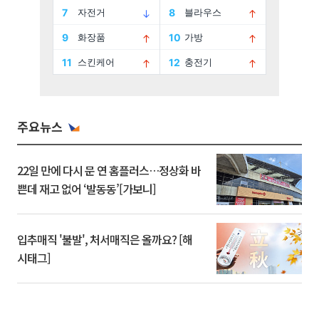
주요뉴스
22일 만에 다시 문 연 홈플러스…정상화 바
쁜데 재고 없어 ‘발동동’[가보니]
입추매직 '불발', 처서매직은 올까요? [해
시태그]