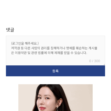
댓글
0 / 300