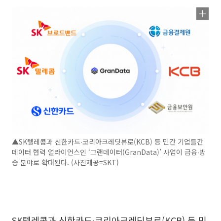
▲SK텔레콤과 신한카드∙코리아크레딧뷰로(KCB) 등 민간 기업들간
데이터 협력 얼라이언스인 ‘그랜데이터(GranData)’ 사업이 금융∙방
송 분야로 확대된다. (사진제공=SKT)
SK텔레콤과 신한카드∙코리아크레딧뷰로(KCB) 등 민