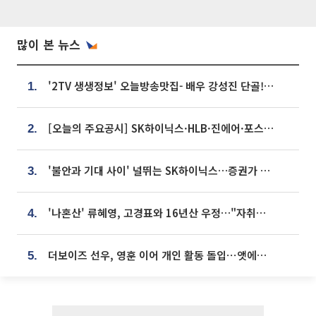
많이 본 뉴스
'2TV 생생정보' 오늘방송맛집- 배우 강성진 단골! 쌀국수ㆍ푸팟퐁 커리 맛집 '블○○○'
1.
[오늘의 주요공시] SK하이닉스·HLB·진에어·포스코홀딩스·네이버·대우건설 등
2.
'불안과 기대 사이' 널뛰는 SK하이닉스…증권가 "HBM4·LTA 기반 펀터멘털 견고"
3.
'나혼산' 류혜영, 고경표와 16년산 우정…"자취방서 부모님과 마주쳐"
4.
더보이즈 선우, 영훈 이어 개인 활동 돌입⋯앳에어리어와 전속계약
5.