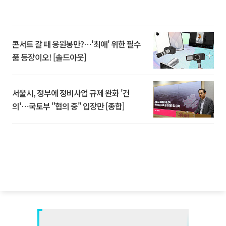
콘서트 갈 때 응원봉만?⋯'최애' 위한 필수
품 등장이오! [솔드아웃]
서울시, 정부에 정비사업 규제 완화 '건
의'⋯국토부 "협의 중" 입장만 [종합]