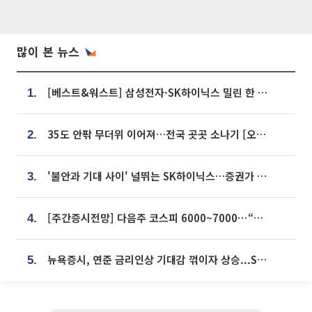
많이 본 뉴스
[베스트&워스트] 삼성전자·SK하이닉스 밀린 한 주…상상인증권은 85% 급등
1.
35도 안팎 무더위 이어져…전국 곳곳 소나기 [오늘 날씨]
2.
'불안과 기대 사이' 널뛰는 SK하이닉스…증권가 "HBM4·LTA 기반 펀터멘털 견고"
3.
[주간증시전망] 다음주 코스피 6000~7000⋯“外人 수급은 정책이 변수”
4.
뉴욕증시, 연준 금리인상 기대감 꺾이자 상승...S&P500 사상 최고치 [종합]
5.