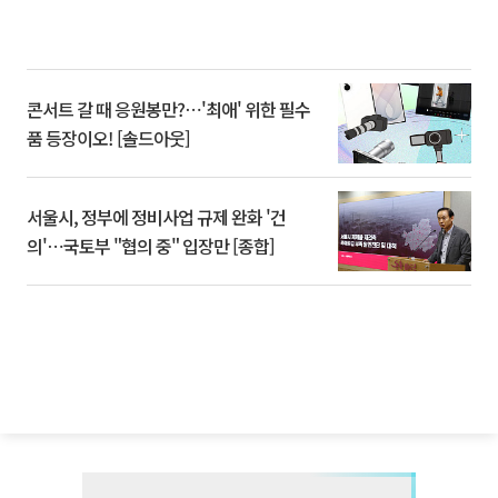
콘서트 갈 때 응원봉만?⋯'최애' 위한 필수
품 등장이오! [솔드아웃]
서울시, 정부에 정비사업 규제 완화 '건
의'⋯국토부 "협의 중" 입장만 [종합]