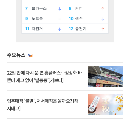
주요뉴스
22일 만에 다시 문 연 홈플러스…정상화 바
쁜데 재고 없어 ‘발동동’[가보니]
입추매직 '불발', 처서매직은 올까요? [해
시태그]