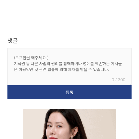
댓글
0 / 300