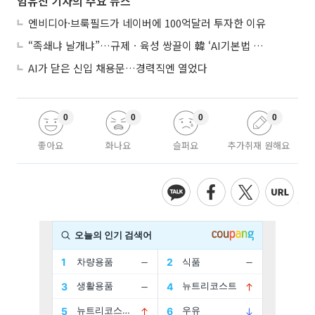
임유진 기자의 주요 뉴스
엔비디아·브룩필드가 네이버에 100억달러 투자한 이유
“족쇄냐 날개냐”…규제ㆍ육성 쌍끌이 韓 ‘AI기본법 개정안’ 오늘 시행
AI가 닫은 신입 채용문…경력직엔 열었다
0
0
0
0
좋아요
화나요
슬퍼요
추가취재 원해요