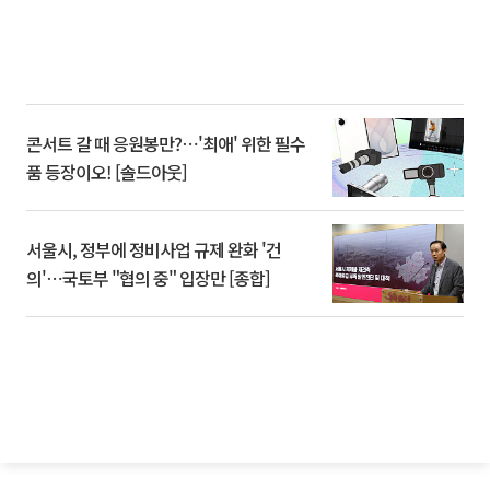
콘서트 갈 때 응원봉만?⋯'최애' 위한 필수
품 등장이오! [솔드아웃]
서울시, 정부에 정비사업 규제 완화 '건
의'⋯국토부 "협의 중" 입장만 [종합]