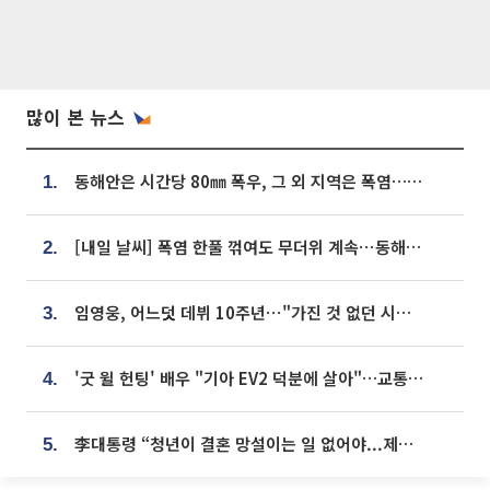
많이 본 뉴스
동해안은 시간당 80㎜ 폭우, 그 외 지역은 폭염…‘극과 극 날씨’
1.
[내일 날씨] 폭염 한풀 꺾여도 무더위 계속⋯동해안 이틀 연속 비
2.
임영웅, 어느덧 데뷔 10주년⋯"가진 것 없던 시절, 내 앞엔 20명의 팬뿐"
3.
'굿 윌 헌팅' 배우 "기아 EV2 덕분에 살아"…교통사고 후 안전성 극찬
4.
李대통령 “청년이 결혼 망설이는 일 없어야...제도상 불이익 조사”
5.