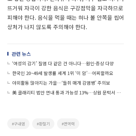
뜨거워 자극이 강한 음식은 구강점막을 자극하므로
피해야 한다. 음식을 먹을 때는 혀나 볼 안쪽을 씹어
상처가 나지 않도록 주의해야 한다.
관련 뉴스
‘여성의 감기’ 질염 다 같은 건 아니다…원인·증상 다양
한국인 20~49세 발생률 세계 1위 ‘이 암’…어찌할까요
야외활동 많아지는 가을…‘들쥐 매개 감염병’ 주의보
美 클래리티 법안 연내 통과 가능성 13%…상원 문턱서 제동
#구내염
#환절기
#면역력