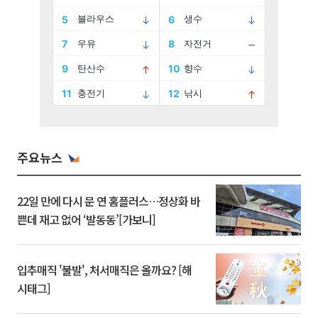
주요뉴스
22일 만에 다시 문 연 홈플러스…정상화 바
쁜데 재고 없어 ‘발동동’[가보니]
입추매직 '불발', 처서매직은 올까요? [해
시태그]