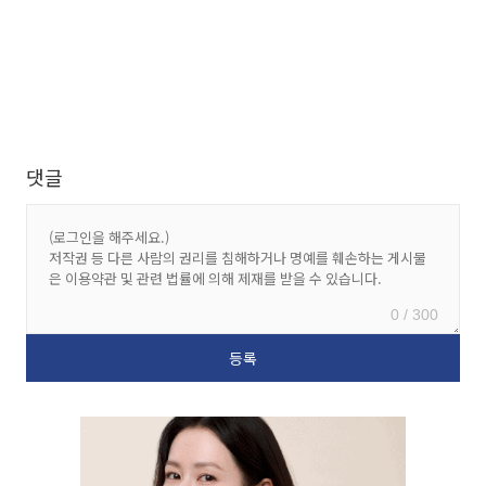
댓글
0 / 300