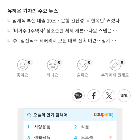
유혜은 기자의 주요 뉴스
잠재적 부실 대출 10조…은행 건전성 '시한폭탄' 커졌다
‘비거주 1주택자’ 정조준한 세제 개편…다음 스텝은 금융 대책
李 “삼전닉스 레버리지 보완 대책 신속 마련⋯장기 채무 과감히 탕감”
0
0
0
0
좋아요
화나요
슬퍼요
추가취재 원해요