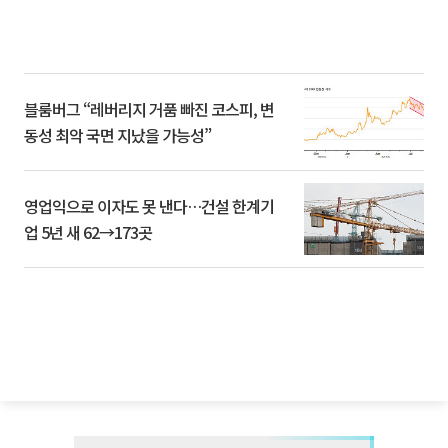
블룸버그 “레버리지 거품 빠진 코스피, 변
동성 최악 국면 지났을 가능성”
영업익으로 이자도 못 낸다…건설 한계기
업 5년 새 62→173곳