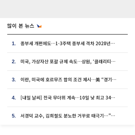
많이 본 뉴스
종부세 개편에도…1·3주택 종부세 격차 2028년부터 확대
1.
미국, 가상자산 포괄 규제 속도…상원, ‘클래리티법’ 9월 절차투표 추진
2.
이란, 미국에 호르무즈 합의 조건 제시…美 “경기 아직 안 끝나” [종합]
3.
[내일 날씨] 전국 무더위 계속…10일 낮 최고 34도 육박
4.
서경덕 교수, 김희철도 분노한 거꾸로 태극기⋯"엉터리는 아냐, 아쉬울 뿐"
5.