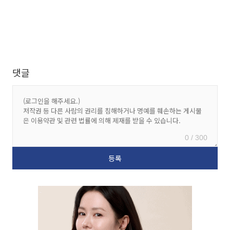
댓글
0 / 300