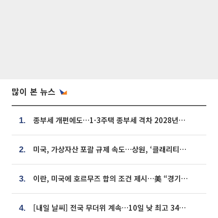
많이 본 뉴스
종부세 개편에도…1·3주택 종부세 격차 2028년부터 확대
1.
미국, 가상자산 포괄 규제 속도…상원, ‘클래리티법’ 9월 절차투표 추진
2.
이란, 미국에 호르무즈 합의 조건 제시…美 “경기 아직 안 끝나” [종합]
3.
[내일 날씨] 전국 무더위 계속…10일 낮 최고 34도 육박
4.