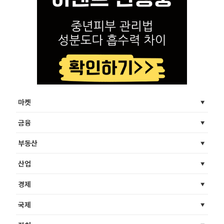
마켓
금융
부동산
산업
경제
국제