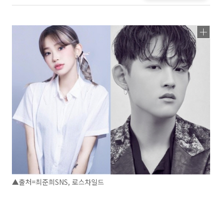
▲출처=최준희SNS, 로스차일드