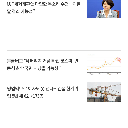
與 “세제개편안 다양한 목소리 수렴…이달
말 정리 가능성”
블룸버그 “레버리지 거품 빠진 코스피, 변
동성 최악 국면 지났을 가능성”
영업익으로 이자도 못 낸다…건설 한계기
업 5년 새 62→173곳