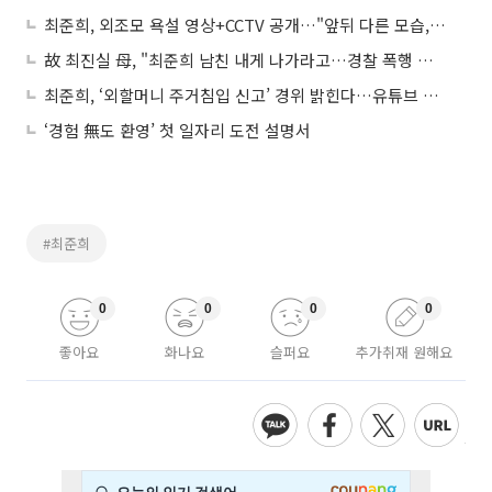
최준희, 외조모 욕설 영상+CCTV 공개…"앞뒤 다른 모습, 소름 끼쳐"
故 최진실 母, "최준희 남친 내게 나가라고…경찰 폭행 없었다" 직접 밝힌 그날의 전말
최준희, ‘외할머니 주거침입 신고’ 경위 밝힌다…유튜브 출연 예고
‘경험 無도 환영’ 첫 일자리 도전 설명서
#최준희
0
0
0
0
좋아요
화나요
슬퍼요
추가취재 원해요