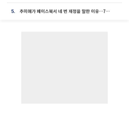
추미애가 페이스북서 네 번 재정을 말한 이유…7700억 추경 열쇠는 도의회에
5.