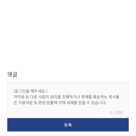
댓글
0 / 300