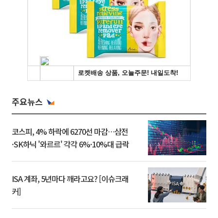
주요뉴스
코스피, 4% 하락에 6270선 마감…삼전
·SK하닉 '와르르' 각각 6%·10%대 급락
ISA 계좌, 5년마다 깨라고요? [이슈크래
커]