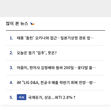
많이 본 뉴스
태풍 '돌핀' 오키나와 접근…일본기상청 경로 업데이트
1.
오늘은 절기 '입추', 뜻은?
2.
아옳이, 한의사 김형배와 벌써 200일⋯꽃다발 들고 "프러포즈 아냐"
3.
iM "LIG D&A, 천궁-II 매출 하반기 회복 전망…방산 톱픽 유지"
4.
국제유가, 상승...WTI 2.8%↑
속보
5.