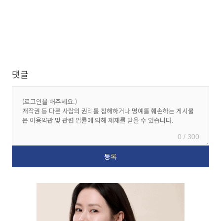
댓글
0 / 300