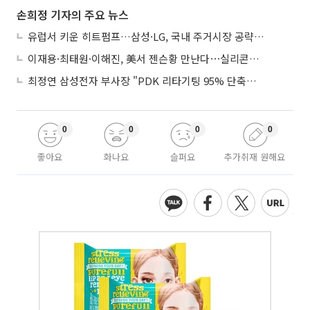
손희정 기자의 주요 뉴스
유럽서 키운 히트펌프…삼성·LG, 국내 주거시장 공략 ‘속도’
이재용·최태원·이해진, 美서 젠슨황 만난다⋯실리콘밸리 집결하는 AI리더
최정연 삼성전자 부사장 "PDK 리타기팅 95% 단축…에이전트 AI 시범 활용"
0
0
0
0
좋아요
화나요
슬퍼요
추가취재 원해요