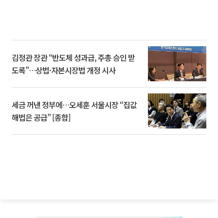
김정관 장관 “반도체 성과급, 주총 승인 받
도록”…상법·자본시장법 개정 시사
세금 꺼낸 정부에…오세훈 서울시장 “집값
해법은 공급” [종합]