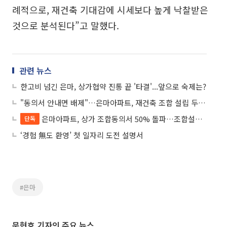
례적으로, 재건축 기대감에 시세보다 높게 낙찰받은
것으로 분석된다”고 말했다.
관련 뉴스
한고비 넘긴 은마, 상가협약 진통 끝 '타결'...앞으로 숙제는?
"동의서 안내면 배제"…은마아파트, 재건축 조합 설립 두고 내부 잡음
은마아파트, 상가 조합동의서 50% 돌파…조합설립 요건 충족
단독
‘경험 無도 환영’ 첫 일자리 도전 설명서
#은마
문현호 기자의 주요 뉴스