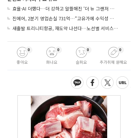
효율·AI 더했다…더 강하고 알뜰해진 ‘더 뉴 그랜저 하이브리드’
진에어, 2분기 영업손실 731억…“고유가에 수익성 악화”
새출발 트리니티항공, 재도약 나선다…노선별 서비스 차별화
0
0
0
0
좋아요
화나요
슬퍼요
추가취재 원해요