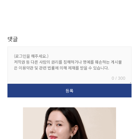
댓글
0 / 300