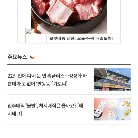
주요뉴스
22일 만에 다시 문 연 홈플러스…정상화 바
쁜데 재고 없어 ‘발동동’[가보니]
입추매직 '불발', 처서매직은 올까요? [해
시태그]