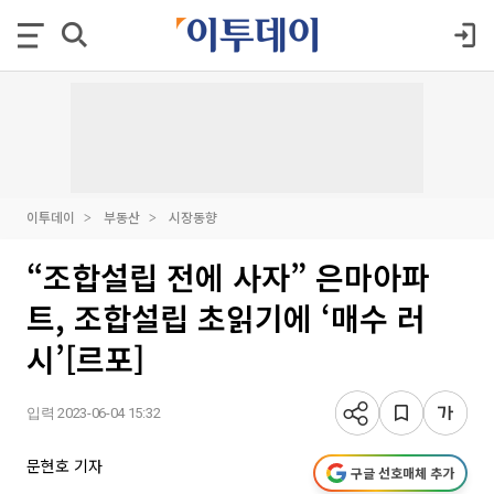
이투데이
부동산
시장동향
“조합설립 전에 사자” 은마아파
트, 조합설립 초읽기에 ‘매수 러
시’[르포]
입력 2023-06-04 15:32
문현호 기자
구글 선호매체 추가