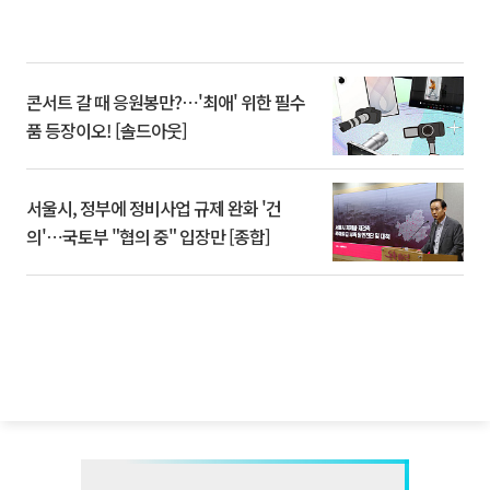
콘서트 갈 때 응원봉만?⋯'최애' 위한 필수
품 등장이오! [솔드아웃]
서울시, 정부에 정비사업 규제 완화 '건
의'⋯국토부 "협의 중" 입장만 [종합]