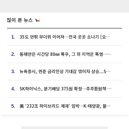
많이 본 뉴스
35도 안팎 무더위 이어져…전국 곳곳 소나기 [오늘 날씨]
1.
동해안은 시간당 80㎜ 폭우, 그 외 지역은 폭염…‘극과 극 날씨’
2.
뉴욕증시, 연준 금리인상 기대감 꺾이자 상승...S&P500 사상 최고치 [종합]
3.
SK하이닉스, 분기배당 375원 확정…주주환원책 9월로 앞당겨 발표
4.
美 ‘232조 하이브리드 제재’ 임박…K-태양광, 불확실성 털고 날개 다나
5.