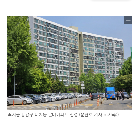
▲서울 강남구 대치동 은마아파트 전경 (문현호 기자 m2h@)