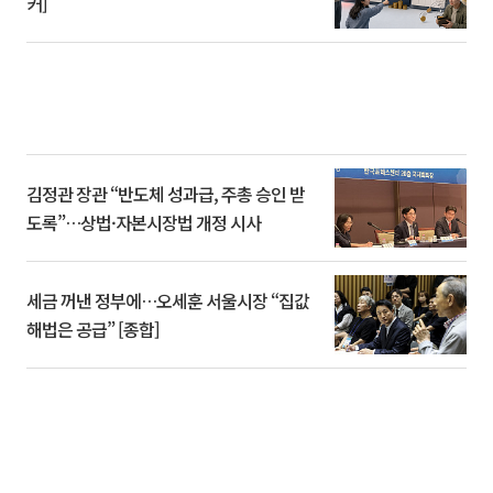
커]
김정관 장관 “반도체 성과급, 주총 승인 받
도록”…상법·자본시장법 개정 시사
세금 꺼낸 정부에…오세훈 서울시장 “집값
해법은 공급” [종합]