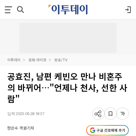
이투데이
문화·라이프
방송/TV
공효진, 남편 케빈오 만나 비혼주
의 바뀌어…"언제나 천사, 선한 사
람"
입력 2023-05-28 18:37
한은수 객원기자
구글 선호매체 추가