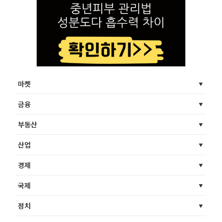
마켓
금융
부동산
산업
경제
국제
정치