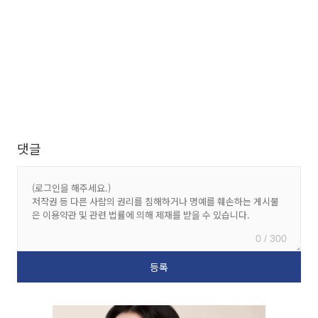
댓글
0 / 300