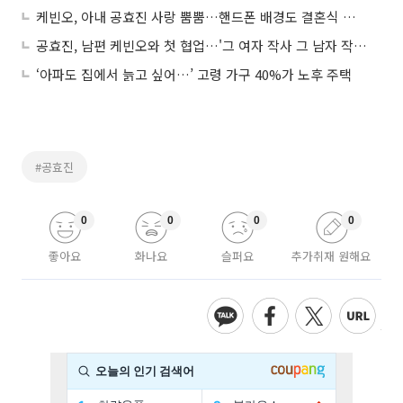
케빈오, 아내 공효진 사랑 뿜뿜…핸드폰 배경도 결혼식 로고 '눈길'
공효진, 남편 케빈오와 첫 협업…'그 여자 작사 그 남자 작곡' 현실판
‘아파도 집에서 늙고 싶어…’ 고령 가구 40%가 노후 주택
#공효진
0
0
0
0
좋아요
화나요
슬퍼요
추가취재 원해요