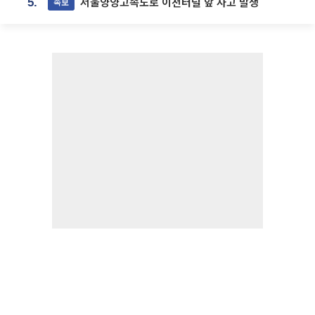
서울양양고속도로 이천터널 앞 사고 발생
속보
5.