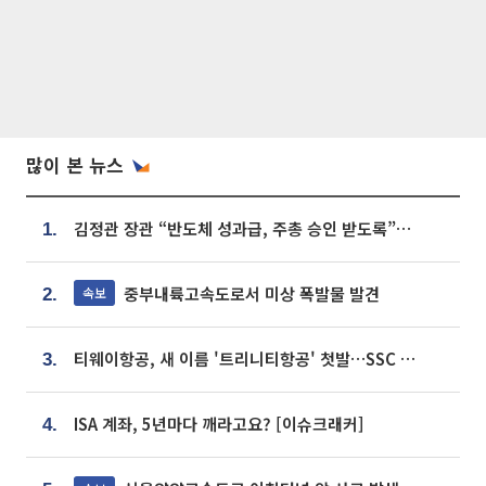
많이 본 뉴스
김정관 장관 “반도체 성과급, 주총 승인 받도록”…상법·자본시장법 개정 시사
1.
중부내륙고속도로서 미상 폭발물 발견
속보
2.
티웨이항공, 새 이름 '트리니티항공' 첫발…SSC 전략 본격화
3.
ISA 계좌, 5년마다 깨라고요? [이슈크래커]
4.