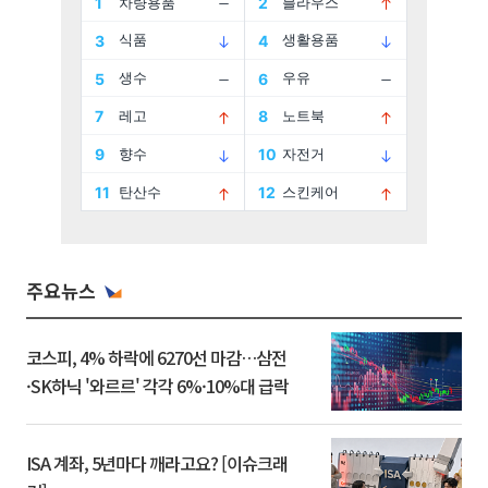
주요뉴스
코스피, 4% 하락에 6270선 마감…삼전
·SK하닉 '와르르' 각각 6%·10%대 급락
ISA 계좌, 5년마다 깨라고요? [이슈크래