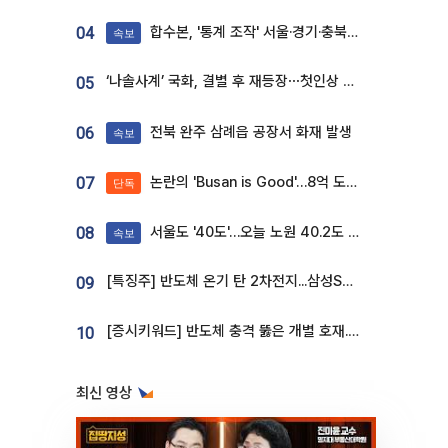
합수본, '통계 조작' 서울·경기·충북 선관위 등 추가 압수수색
04
속보
‘나솔사계’ 국화, 결별 후 재등장⋯첫인상 투표 휩쓸고 ‘인기녀’ 등극
05
전북 완주 삼례읍 공장서 화재 발생
06
속보
논란의 'Busan is Good'…8억 도시브랜드, 용산 대통령실 CI 업체가 수행
07
단독
서울도 '40도'…오늘 노원 40.2도 기록
08
속보
[특징주] 반도체 온기 탄 2차전지...삼성SDI, 장 초반 7% 넘게 껑충
09
[증시키워드] 반도체 충격 뚫은 개별 호재...포스코퓨처엠·에코프로·한화솔루션 '눈길'
10
최신 영상