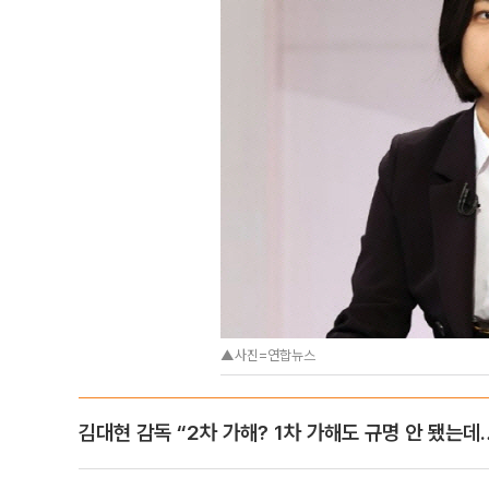
▲사진=연합뉴스
김대현 감독 “2차 가해? 1차 가해도 규명 안 됐는