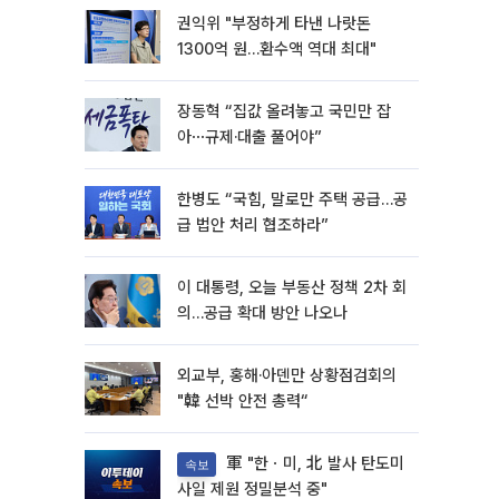
권익위 "부정하게 타낸 나랏돈
1300억 원…환수액 역대 최대"
장동혁 “집값 올려놓고 국민만 잡
아⋯규제·대출 풀어야”
한병도 “국힘, 말로만 주택 공급…공
급 법안 처리 협조하라”
이 대통령, 오늘 부동산 정책 2차 회
의…공급 확대 방안 나오나
외교부, 홍해·아덴만 상황점검회의
"韓 선박 안전 총력“
軍 "한ㆍ미, 北 발사 탄도미
속보
사일 제원 정밀분석 중"