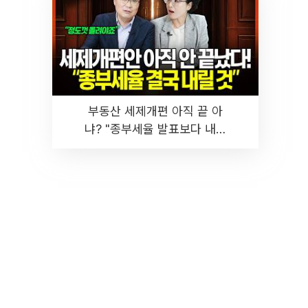
부동산 세제개편 아직 끝 아
냐? "종부세율 발표보다 내릴
것" 장기거주·양도세 전망 I 집
땅지성 I 김인만, 진미윤