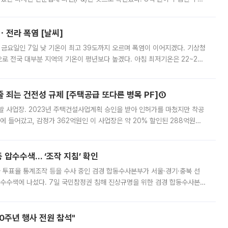
 부족과 디자인 정체성 논란에 휩싸였던 만큼, 사업 선정 과정과 결과물에
ㆍ전라 폭염 [날씨]
 금요일인 7일 낮 기온이 최고 39도까지 오르며 폭염이 이어지겠다. 기상청
로 전국 대부분 지역의 기온이 평년보다 높겠다. 아침 최저기온은 22~27
 대부분 지역에 폭염특보가 발효된 가운데 최고체감온도는 35도 안팎까지 올라
줄 죄는 건전성 규제 [주택공급 또다른 병목 PF]①
발 사업장. 2023년 주택건설사업계획 승인을 받아 인허가를 마쳤지만 착공
에 들어갔고, 감정가 362억원인 이 사업장은 약 20% 할인된 288억원에
 현재는 4차 공매를 위한 조건 협의가 진행 중이다. 수도권의 주요 주거 배
 압수수색… ‘조작 지침’ 확인
와 투표율 통계조작 등을 수사 중인 검경 합동수사본부가 서울·경기·충북 선
 압수수색에 나섰다. 7일 국민참정권 침해 진상규명을 위한 검경 합동수사본
추가 증거 확보를 위해 중앙선관위, 서울시·경기도·충청북도 선관위, 김포시
10주년 행사 전원 참석"