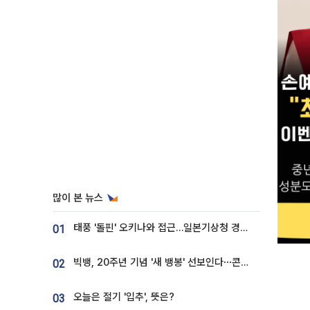
많이 본 뉴스
태풍 '돌핀' 오키나와 접근…일본기상청 경로 업데이트
01
빅뱅, 20주년 기념 '새 뱅봉' 선보인다⋯콘서트 앞두고 팝업 개최
02
오늘은 절기 '입추', 뜻은?
03