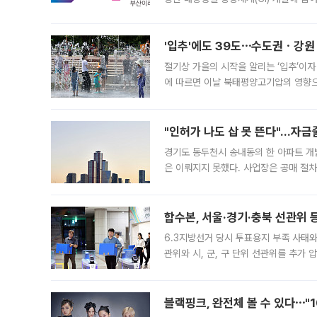
도시브랜드 사업이 공개 이후 시민 공감
'입추'에도 39도⋯수도권ㆍ강원
절기상 가을의 시작을 알리는 ‘입추’이자
에 따르면 이날 북태평양고기압의 영향으
도, 낮 최고기온은 31~39도로, 전국
"인허가 나도 삽 못 뜬다"…자금
경기도 동두천시 송내동의 한 아파트 개
은 이뤄지지 못했다. 사업장은 공매 절차
3차 공매까지 진행됐으나 모두 유찰됐다.
후
합수본, 서울·경기·충북 선관위 등
6.3지방선거 당시 투표용지 부족 사태
관위와 시, 군, 구 단위 선관위를 추가
부(김태훈 서울중앙지검 3차장검사)는 
블랙핑크, 완전체 볼 수 있다⋯"