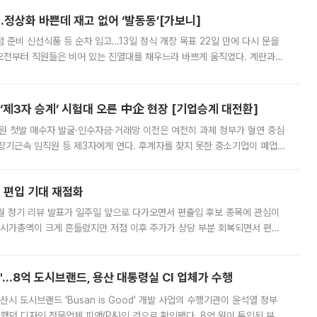
…정상화 바쁜데 재고 없어 ‘발동동’[가보니]
준비 신선식품 등 순차 입고…13일 정식 개장 목표 22일 만에 다시 문을
오전부터 직원들은 비어 있는 진열대를 채우느라 바쁘게 움직였다. 계란과
리를 잡기 시작했지만, 매장 곳곳엔 여전히 텅 빈 매대가 먼저 눈에 들어왔
제3자 승계’ 시험대 오른 中企 현장 [기업승계 대전환]
지원 첫발 매수자 발굴·인수자금·거래망 이전은 여전히 과제 정부가 혈연 중심
장기근속 임직원 등 제3자에게 연다. 후계자를 찾지 못한 중소기업이 폐업
해 기술과 일자리를 남기도록 하겠다는 취지다. 다만 세금 감면만으로 거래를
에 편입 기대 재점화
월 정기 리뷰 발표가 일주일 앞으로 다가오면서 편출입 후보 종목에 관심이
 시가총액이 크게 흔들렸지만 저점 이후 주가가 상당 부분 회복되면서 편입
다시 부각되고 있다. 7일 금융투자업계에 따르면 MSCI는 한국시간으로 오는
od'…8억 도시브랜드, 용산 대통령실 CI 업체가 수행
시 도시브랜드 ‘Busan is Good’ 개발 사업의 수행기관이 윤석열 정부
여했던 디자인 전문업체 피앤(P&)인 것으로 확인됐다. 8억 원이 투입된 부산