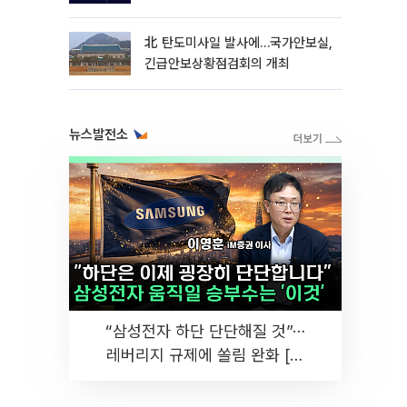
北 탄도미사일 발사에…국가안보실,
긴급안보상황점검회의 개최
뉴스발전소
“삼성전자 하단 단단해질 것”⋯
레버리지 규제에 쏠림 완화 [찐
코노미]