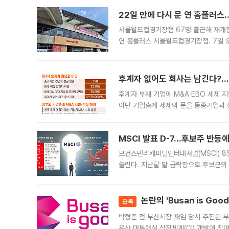
22일 만에 다시 문 연 홈플러스
서울월드컵경기장점 67명 출근해 재개점 
연 홈플러스 서울월드컵경기장점. 7일 
우유, 과일 같은 신선식품이 차근차근 자
후계자 없어도 회사는 남긴다?…‘
후계자 부재 기업에 M&A·EBO 세제 
이던 기업승계 세제의 문을 동종기업과 
대신 M&A나 임직원 인수(EBO)를 통
늘
MSCI 발표 D-7…후보주 반등
모건스탠리캐피털인터내셔널(MSCI) 8
쏠린다. 지난달 말 급락장으로 후보군의
가능성과 지수 추종 자금 유입 기대가 
논란의 'Busan is Go
단독
박형준 전 부산시장 재임 당시 추진된 부산
용산 대통령실 상징체계(CI) 개발에 참