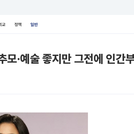
외교
정책
일반
 “추모·예술 좋지만 그전에 인간