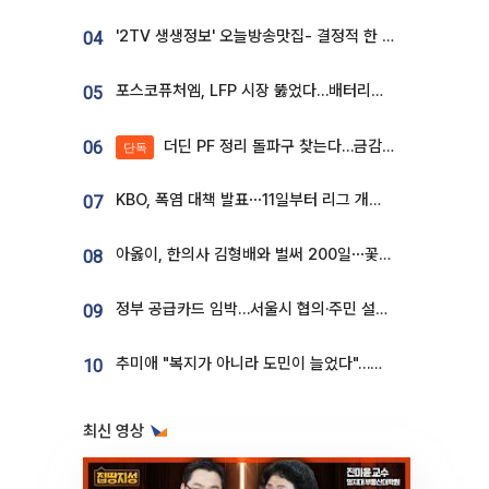
'2TV 생생정보' 오늘방송맛집- 결정적 한 수, 3종 메밀면! 메밀 소바 맛집 '의○○○○'
04
포스코퓨처엠, LFP 시장 뚫었다…배터리사와 대규모 장기 공급 합의
05
더딘 PF 정리 돌파구 찾는다…금감원, 1년 반 만에 매각설명회 재개
06
단독
KBO, 폭염 대책 발표⋯11일부터 리그 개시ㆍ경기 오후 7시 시작
07
아옳이, 한의사 김형배와 벌써 200일⋯꽃다발 들고 "프러포즈 아냐"
08
정부 공급카드 임박…서울시 협의·주민 설득이 성패 가른다 [부동산 해법 전쟁]
09
추미애 "복지가 아니라 도민이 늘었다"…재정난 책임론 정면돌파
10
최신 영상