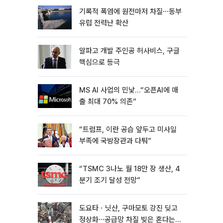
기록적 폭염에 원전마저 차질⋯동부
유럽 전력난 확산
알파고 개발 주인공 허사비스, 구글
핵심으로 등극
MS AI 사업의 민낯…“오픈AI에 매
출 최대 70% 의존”
“트럼프, 이란 공습 앞두고 미사일
부족에 국방장관과 다퉈”
“TSMC 3나노 월 18만 장 생산, 4
분기 조기 달성 전망”
도요타ㆍ닛산, 구마모토 강진 딪고
정상화⋯공급망 차질 빚은 혼다는