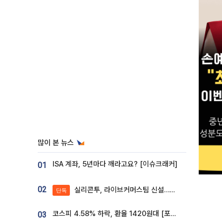
많이 본 뉴스
ISA 계좌, 5년마다 깨라고요? [이슈크래커]
01
02
실리콘투, 라이브커머스팀 신설…K뷰티 ‘글로벌 판매망’ 확대[K뷰티 라방戰]
단독
코스피 4.58% 하락, 환율 1420원대 [포토]
03