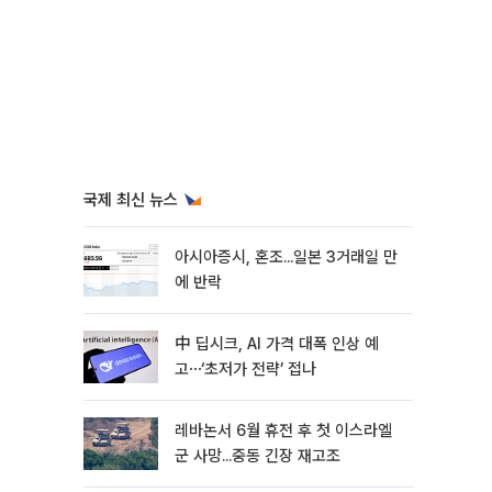
국제 최신 뉴스
아시아증시, 혼조...일본 3거래일 만
에 반락
中 딥시크, AI 가격 대폭 인상 예
고⋯‘초저가 전략’ 접나
레바논서 6월 휴전 후 첫 이스라엘
군 사망...중동 긴장 재고조