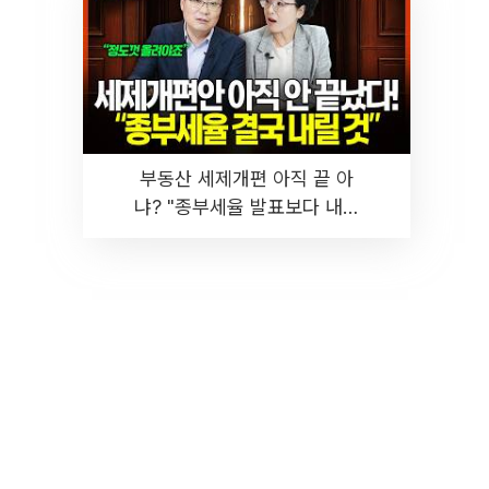
부동산 세제개편 아직 끝 아
냐? "종부세율 발표보다 내릴
것" 장기거주·양도세 전망 I 집
땅지성 I 김인만, 진미윤