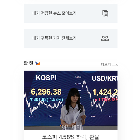
내가 저장한 뉴스 모아보기
내가 구독한 기자 전체보기
한 컷
코스피 4.58% 하락, 환율