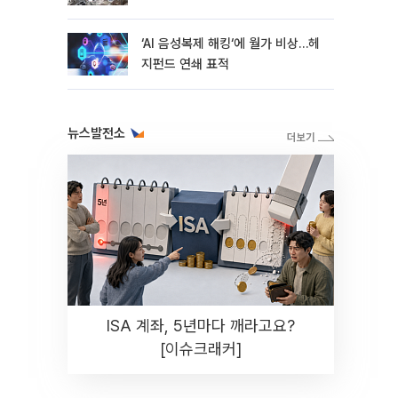
지연
‘AI 음성복제 해킹‘에 월가 비상…헤
지펀드 연쇄 표적
뉴스발전소
ISA 계좌, 5년마다 깨라고요?
[이슈크래커]