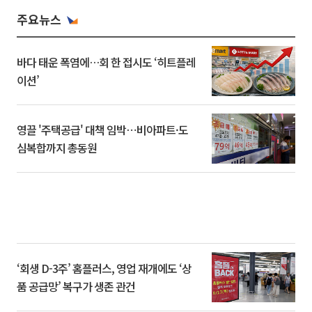
주요뉴스
바다 태운 폭염에…회 한 접시도 ‘히트플레
이션’
영끌 '주택공급' 대책 임박⋯비아파트·도
심복합까지 총동원
‘회생 D-3주’ 홈플러스, 영업 재개에도 ‘상
품 공급망’ 복구가 생존 관건