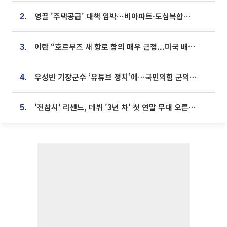
영끌 '주택공급' 대책 임박⋯비아파트·도심복합까지 총동원
2.
이란 “호르무즈 새 항로 합의 매우 근접...미국 배상 먼저”
3.
우성빈 기장군수 ‘유튜브 정치’에…국민의힘 군의원들 집단 반발
4.
'전참시' 리센느, 데뷔 '3년 차' 첫 연말 무대 오른다⋯"그동안 섭외 안 와"
5.