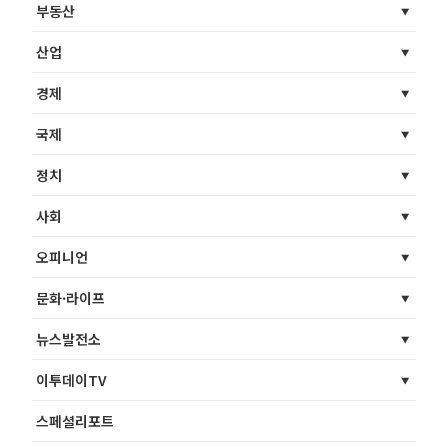
부동산
산업
경제
국제
정치
사회
오피니언
문화·라이프
뉴스발전소
이투데이TV
스페셜리포트