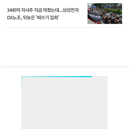
3445억 자사주 지급 마쳤는데...삼성전자
DX노조, 뒤늦은 '떼쓰기 집회'