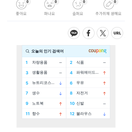
0
0
0
0
좋아요
화나요
슬퍼요
추가취재 원해요