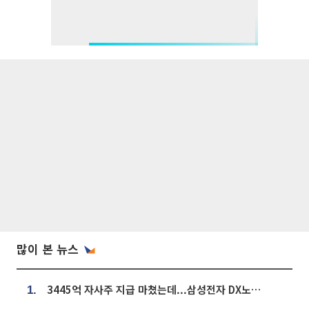
많이 본 뉴스
3445억 자사주 지급 마쳤는데...삼성전자 DX노조, 뒤늦은 '떼쓰기 집회'
1.