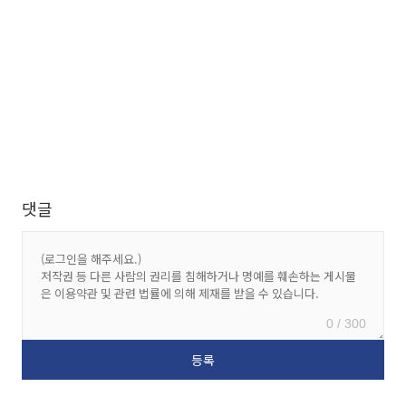
댓글
0 / 300