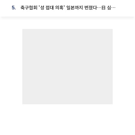
축구협회 '성 접대 의혹' 일본까지 번졌다…日 심판 실명 공개
5.