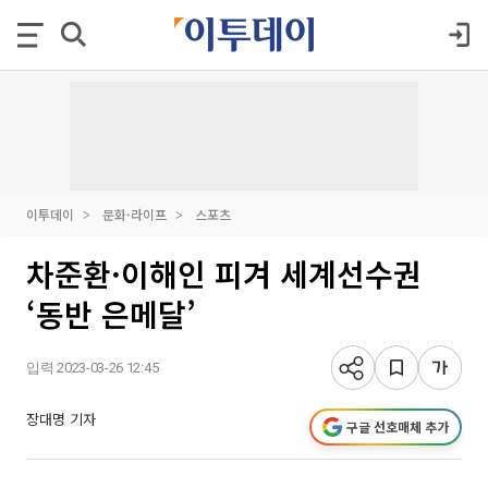
이투데이
문화·라이프
스포츠
차준환·이해인 피겨 세계선수권
‘동반 은메달’
입력 2023-03-26 12:45
장대명 기자
구글 선호매체 추가