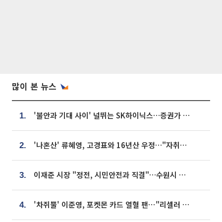
많이 본 뉴스
'불안과 기대 사이' 널뛰는 SK하이닉스…증권가 "HBM4·LTA 기반 펀터멘털 견고"
1.
'나혼산' 류혜영, 고경표와 16년산 우정…"자취방서 부모님과 마주쳐"
2.
이재준 시장 "정전, 시민안전과 직결"…수원시 비상대응체계 가동
3.
'차쥐뿔' 이준영, 포켓몬 카드 열혈 팬⋯"리셀러 처단할 것"
4.