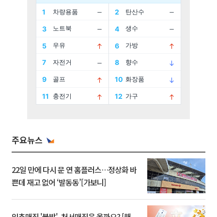
주요뉴스
22일 만에 다시 문 연 홈플러스…정상화 바
쁜데 재고 없어 ‘발동동’[가보니]
입추매직 '불발', 처서매직은 올까요? [해