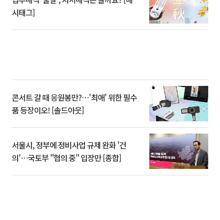
시태그]
콘서트 갈 때 응원봉만?⋯'최애' 위한 필수
품 등장이오! [솔드아웃]
서울시, 정부에 정비사업 규제 완화 '건
의'⋯국토부 "협의 중" 입장만 [종합]