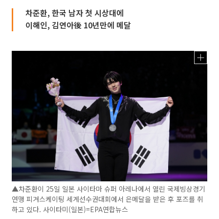
차준환, 한국 남자 첫 시상대에
이해인, 김연아後 10년만에 메달
▲차준환이 25일 일본 사이타마 슈퍼 아레나에서 열린 국제빙상경기
연맹 피겨스케이팅 세계선수권대회에서 은메달을 받은 후 포즈를 취
하고 있다. 사이타미(일본)=EPA연합뉴스