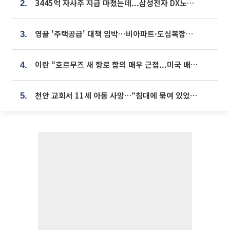
3445억 자사주 지급 마쳤는데...삼성전자 DX노조, 뒤늦은 '떼쓰기 집회'
2.
영끌 '주택공급' 대책 임박⋯비아파트·도심복합까지 총동원
3.
이란 “호르무즈 새 항로 합의 매우 근접...미국 배상 먼저”
4.
천안 교회서 11세 아동 사망…“침대에 묶여 있었다” 진술 확보
5.