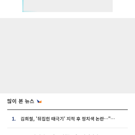
많이 본 뉴스
김희철, '뒤집힌 태극기' 지적 후 정치색 논란…"좌우 떠나 우리나라 국기"
1.