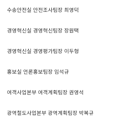
수송안전실 안전조사팀장 최영덕
경영혁신실 경영혁신팀장 장원택
경영혁신실 경영평가팀장 이두형
홍보실 언론홍보팀장 임석규
여객사업본부 여객계획팀장 권영석
광역철도사업본부 광역계획팀장 박복규