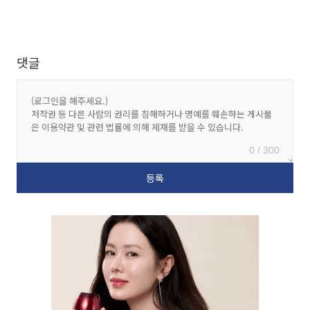
댓글
0 / 300