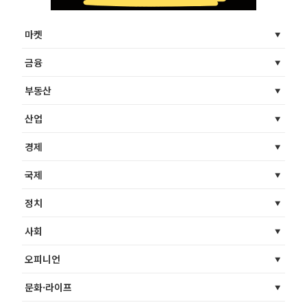
마켓
금융
부동산
산업
경제
국제
정치
사회
오피니언
문화·라이프