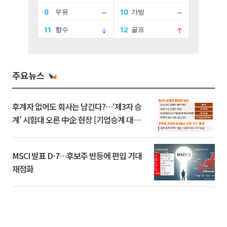
주요뉴스
후계자 없어도 회사는 남긴다?…‘제3자 승
계’ 시험대 오른 中企 현장 [기업승계 대전
환]
MSCI 발표 D-7…후보주 반등에 편입 기대
재점화