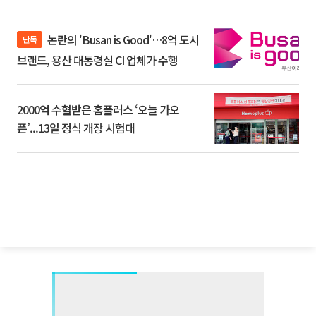
논란의 'Busan is Good'…8억 도시
단독
브랜드, 용산 대통령실 CI 업체가 수행
2000억 수혈받은 홈플러스 ‘오늘 가오
픈’...13일 정식 개장 시험대