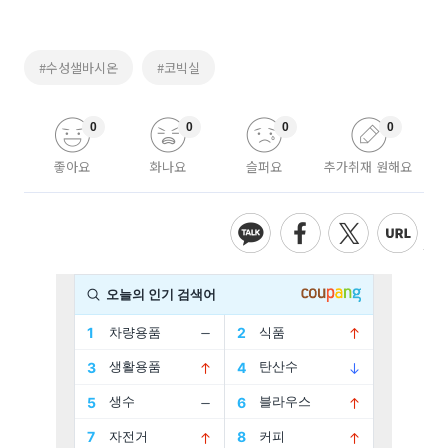
#수성샐바시온
#코빅실
0
0
0
0
좋아요
화나요
슬퍼요
추가취재 원해요