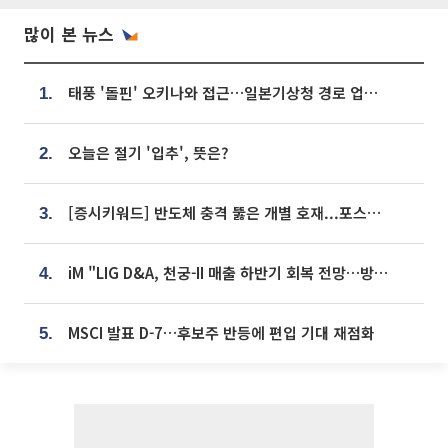
많이 본 뉴스
태풍 '돌핀' 오키나와 접근…일본기상청 경로 업데이트
1.
오늘은 절기 '입추', 뜻은?
2.
[증시키워드] 반도체 충격 뚫은 개별 호재...포스코퓨처엠·에코프로·한화솔루션 '눈길'
3.
iM "LIG D&A, 천궁-II 매출 하반기 회복 전망…방산 톱픽 유지"
4.
MSCI 발표 D-7…후보주 반등에 편입 기대 재점화
5.