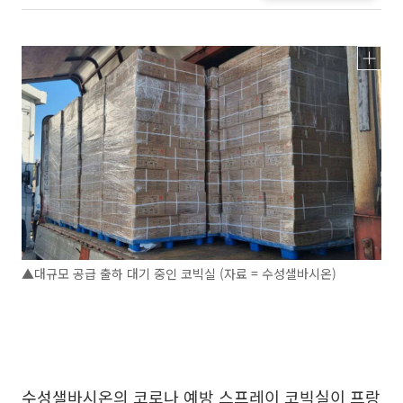
▲대규모 공급 출하 대기 중인 코빅실 (자료 = 수성샐바시온)
수성샐바시온의 코로나 예방 스프레이 코빅실이 프랑