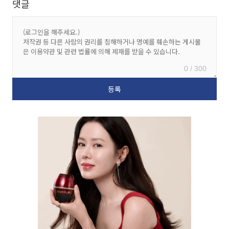
댓글
0 / 300