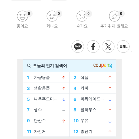
0
0
0
0
좋아요
화나요
슬퍼요
추가취재 원해요