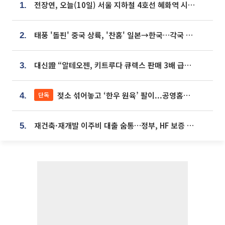
전장연, 오늘(10일) 서울 지하철 4호선 혜화역 시위…1호선 용산역 무정차
1.
태풍 '돌핀' 중국 상륙, '찬홈' 일본→한국…각국 기상청 예상 경로는?
2.
대신證 “알테오젠, 키트루다 큐렉스 판매 3배 급증…목표가 41만원 상향”
3.
젖소 섞어놓고 ‘한우 원육’ 팔이...공영홈쇼핑 표기·검증 구멍
단독
4.
재건축·재개발 이주비 대출 숨통…정부, HF 보증 신설 추진
5.