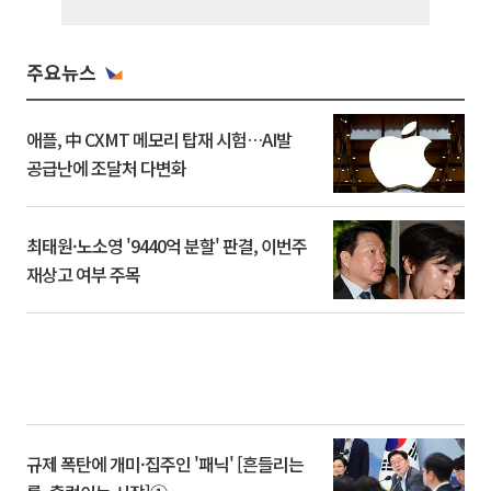
주요뉴스
애플, 中 CXMT 메모리 탑재 시험…AI발
공급난에 조달처 다변화
최태원·노소영 '9440억 분할' 판결, 이번주
재상고 여부 주목
규제 폭탄에 개미·집주인 '패닉' [흔들리는