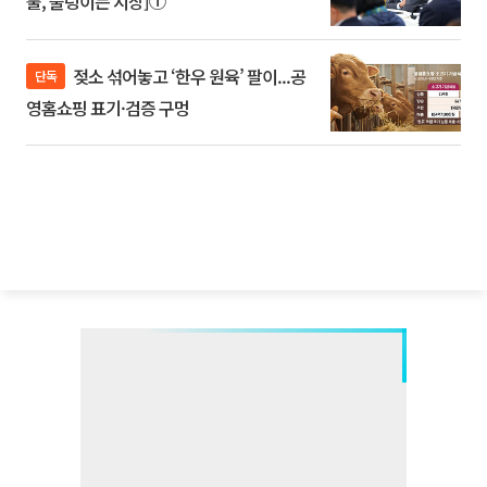
룰, 출렁이는 시장]①
젖소 섞어놓고 ‘한우 원육’ 팔이...공
단독
영홈쇼핑 표기·검증 구멍