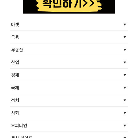
마켓
금융
부동산
산업
경제
국제
정치
사회
오피니언
문화·라이프