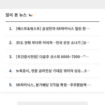
많이 본 뉴스
[베스트&워스트] 삼성전자·SK하이닉스 밀린 한 주…상상인증권은 85% 급등
1.
35도 안팎 무더위 이어져…전국 곳곳 소나기 [오늘 날씨]
2.
[주간증시전망] 다음주 코스피 6000~7000⋯“外人 수급은 정책이 변수”
3.
뉴욕증시, 연준 금리인상 기대감 꺾이자 상승...S&P500 사상 최고치 [종합]
4.
SK하이닉스, 분기배당 375원 확정…주주환원책 9월로 앞당겨 발표
5.