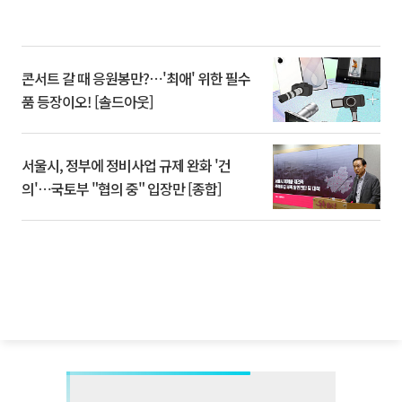
콘서트 갈 때 응원봉만?⋯'최애' 위한 필수
품 등장이오! [솔드아웃]
서울시, 정부에 정비사업 규제 완화 '건
의'⋯국토부 "협의 중" 입장만 [종합]