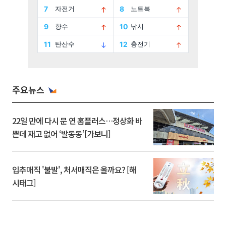
주요뉴스
22일 만에 다시 문 연 홈플러스…정상화 바
쁜데 재고 없어 ‘발동동’[가보니]
입추매직 '불발', 처서매직은 올까요? [해
시태그]