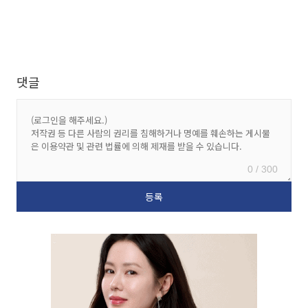
댓글
0 / 300