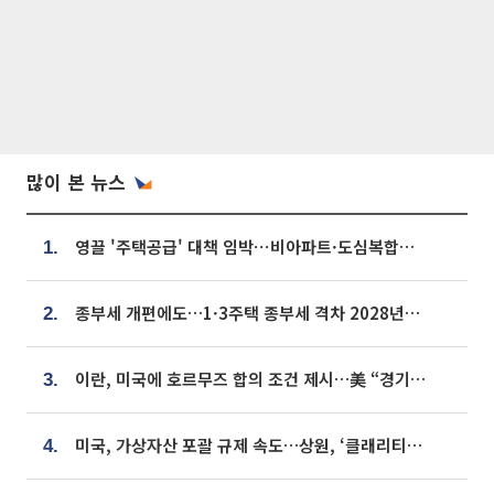
많이 본 뉴스
영끌 '주택공급' 대책 임박⋯비아파트·도심복합까지 총동원
1.
종부세 개편에도…1·3주택 종부세 격차 2028년부터 확대
2.
이란, 미국에 호르무즈 합의 조건 제시…美 “경기 아직 안 끝나” [종합]
3.
미국, 가상자산 포괄 규제 속도…상원, ‘클래리티법’ 9월 절차투표 추진
4.