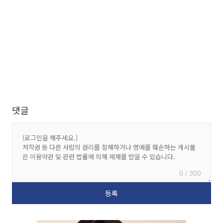
댓글
0 / 300