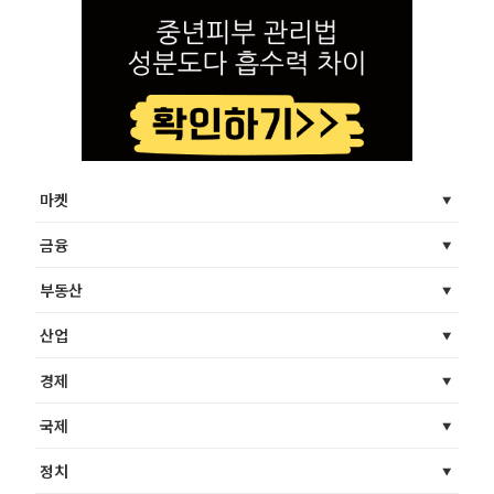
마켓
금융
부동산
산업
경제
국제
정치