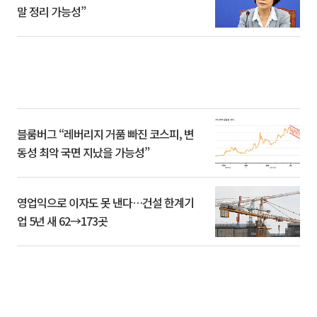
말 정리 가능성”
블룸버그 “레버리지 거품 빠진 코스피, 변
동성 최악 국면 지났을 가능성”
영업익으로 이자도 못 낸다…건설 한계기
업 5년 새 62→173곳