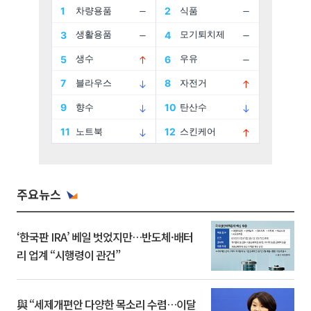
주요뉴스
‘한국판 IRA’ 베일 벗었지만…반도체·배터
리 업계 “시행령이 관건”
與 “세제개편안 다양한 목소리 수렴…이달