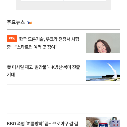
주요뉴스
한국 드론기술, 우크라 전장서 시험
단독
중…“스타트업 여러 곳 참여”
美 미사일 재고 ‘빨간불’…K방산 북미 진출
기대
KBO 폭염 '여름방학' 끝…프로야구 갈 길