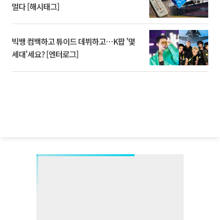
멀다 [해시태그]
빅뱅 컴백하고 튜이드 데뷔하고⋯K팝 '몇
세대'세요? [엔터로그]