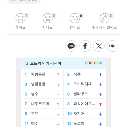
0
0
0
0
좋아요
화나요
슬퍼요
추가취재 원해요