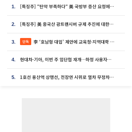
[특징주] “탄약 부족하다“ 美 국방부 증산 요청에⋯국내 방산주 급등세
1.
[특징주] 美 중국산 광트랜시버 규제 추진에 대한광통신 등 광통신株 강세
2.
李 ‘호남형 대입’ 제안에 교육청·지역대학 서·논술형 입시 연계 '착수'
단독
3.
현대차·기아, 이번 주 임단협 재개…하청 사용자성 재심도 ‘변수’
4.
1호선 용산역 상행선, 전장연 시위로 열차 무정차 운행
5.