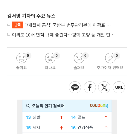
김서영 기자의 주요 뉴스
'7개월째 공석' 국방부 법무관리관에 이광표 변호사 내정
단독
여의도 10배 면적 규제 풀린다…평택·고양 등 개발 탄력 기대
0
0
0
0
좋아요
화나요
슬퍼요
추가취재 원해요