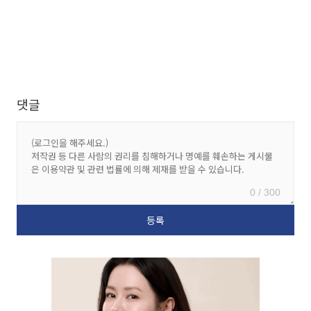
댓글
0 / 300