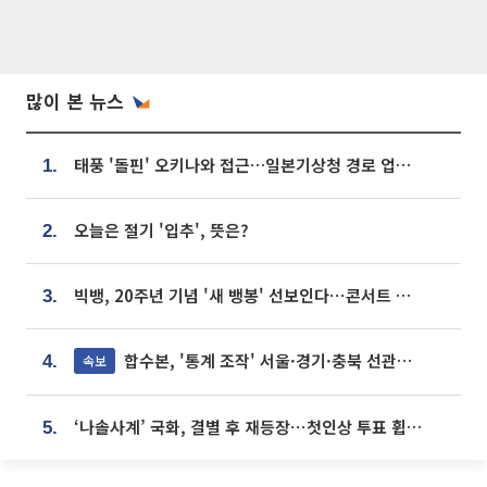
많이 본 뉴스
태풍 '돌핀' 오키나와 접근…일본기상청 경로 업데이트
1.
오늘은 절기 '입추', 뜻은?
2.
빅뱅, 20주년 기념 '새 뱅봉' 선보인다⋯콘서트 앞두고 팝업 개최
3.
합수본, '통계 조작' 서울·경기·충북 선관위 등 추가 압수수색
속보
4.
‘나솔사계’ 국화, 결별 후 재등장⋯첫인상 투표 휩쓸고 ‘인기녀’ 등극
5.