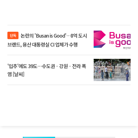
논란의 'Busan is Good'…8억 도시
단독
브랜드, 용산 대통령실 CI 업체가 수행
'입추'에도 39도⋯수도권ㆍ강원ㆍ전라 폭
염 [날씨]