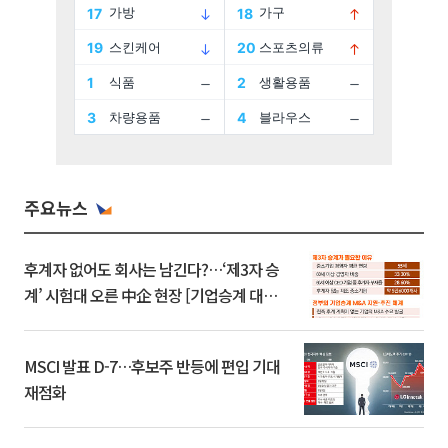
주요뉴스
후계자 없어도 회사는 남긴다?…‘제3자 승
계’ 시험대 오른 中企 현장 [기업승계 대전
환]
MSCI 발표 D-7…후보주 반등에 편입 기대
재점화