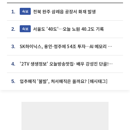
전북 완주 삼례읍 공장서 화재 발생
속보
1.
서울도 '40도'…오늘 노원 40.2도 기록
속보
2.
SK하이닉스, 용인·청주에 54조 투자…AI 메모리 생산기지 키운다
3.
'2TV 생생정보' 오늘방송맛집- 배우 강성진 단골! 쌀국수ㆍ푸팟퐁 커리 맛집 '블○○○'
4.
입추매직 '불발', 처서매직은 올까요? [해시태그]
5.