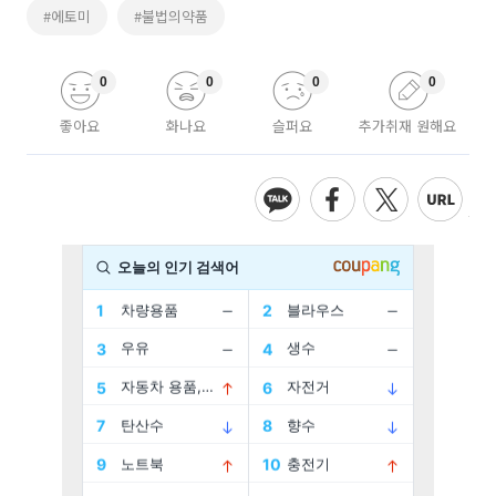
#에토미
#불법의약품
0
0
0
0
좋아요
화나요
슬퍼요
추가취재 원해요