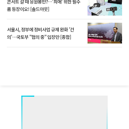
콘서트 갈 때 응원봉만?⋯'최애' 위한 필수
품 등장이오! [솔드아웃]
서울시, 정부에 정비사업 규제 완화 '건
의'⋯국토부 "협의 중" 입장만 [종합]