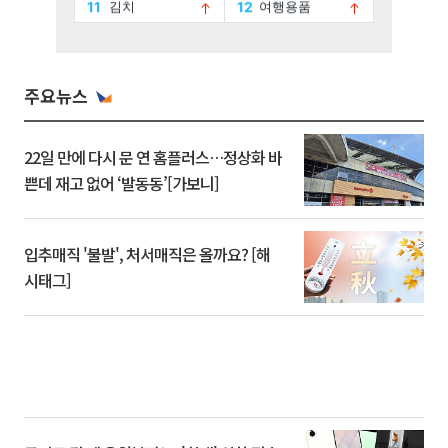
주요뉴스
22일 만에 다시 문 연 홈플러스…정상화 바
쁜데 재고 없어 ‘발동동’[가보니]
입추매직 '불발', 처서매직은 올까요? [해
시태그]