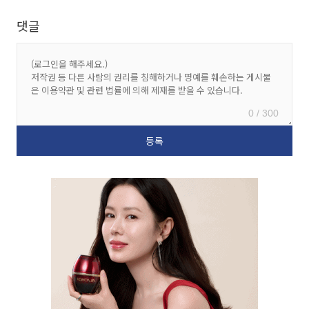
댓글
0 / 300