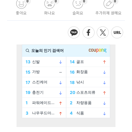
0
0
0
0
좋아요
화나요
슬퍼요
추가취재 원해요