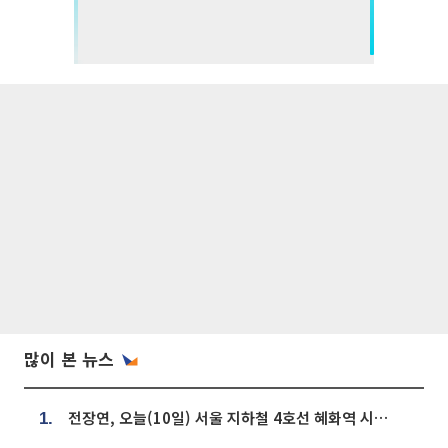
많이 본 뉴스
전장연, 오늘(10일) 서울 지하철 4호선 혜화역 시위…1호선 용산역 무정차
1.