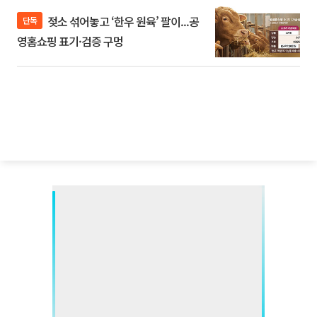
젖소 섞어놓고 ‘한우 원육’ 팔이...공
단독
영홈쇼핑 표기·검증 구멍