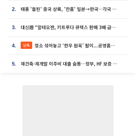
태풍 '돌핀' 중국 상륙, '찬홈' 일본→한국…각국 기상청 예상 경로는?
2.
대신證 “알테오젠, 키트루다 큐렉스 판매 3배 급증…목표가 41만원 상향”
3.
젖소 섞어놓고 ‘한우 원육’ 팔이...공영홈쇼핑 표기·검증 구멍
단독
4.
재건축·재개발 이주비 대출 숨통…정부, HF 보증 신설 추진
5.