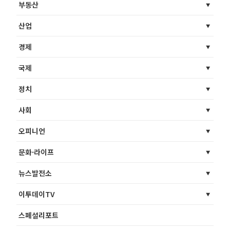
부동산
산업
경제
국제
정치
사회
오피니언
문화·라이프
뉴스발전소
이투데이TV
스페셜리포트