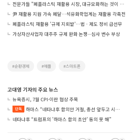
전문가들 "폐플라스틱 재활용 시장, 대규모화하는 것이 관건"
尹 재활용 지원 가속 페달…석유화학업계는 재활용 각축전
폐플라스틱 재활용 '규제 지뢰밭'…법ㆍ제도 정비 급선무
가상자산사업자 대주주 규제 완화 논쟁∙∙∙심사 변수 부상
#순환경제
#애플
#스마트폰
고대영 기자의 주요 뉴스
뉴욕증시, 7월 CPI·이란 협상 주목
하마스 “네타냐후 합의안 거절, 총선 앞두고 시간 끌기”
단독
네타냐후 “트럼프의 '하마스 합의 초안' 동의 못 해”