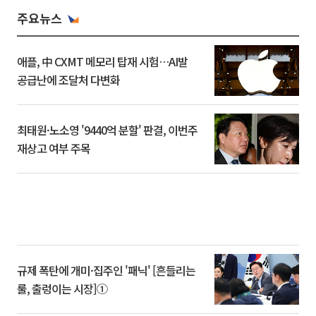
주요뉴스
애플, 中 CXMT 메모리 탑재 시험…AI발
공급난에 조달처 다변화
최태원·노소영 '9440억 분할' 판결, 이번주
재상고 여부 주목
규제 폭탄에 개미·집주인 '패닉' [흔들리는
룰, 출렁이는 시장]①