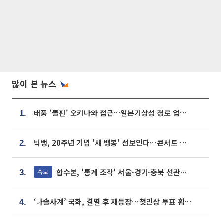
많이 본 뉴스
태풍 '돌핀' 오키나와 접근…일본기상청 경로 업데이트
1.
빅뱅, 20주년 기념 '새 뱅봉' 선보인다⋯콘서트 앞두고 팝업 개최
2.
합수본, '통계 조작' 서울·경기·충북 선관위 등 추가 압수수색
속보
3.
‘나솔사계’ 국화, 결별 후 재등장⋯첫인상 투표 휩쓸고 ‘인기녀’ 등극
4.