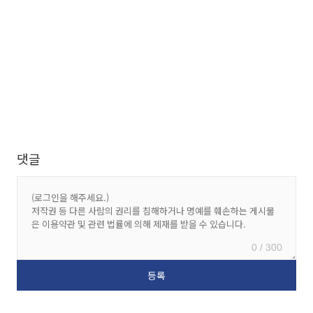
댓글
0 / 300