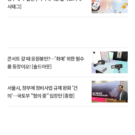
시태그]
콘서트 갈 때 응원봉만?⋯'최애' 위한 필수
품 등장이오! [솔드아웃]
서울시, 정부에 정비사업 규제 완화 '건
의'⋯국토부 "협의 중" 입장만 [종합]