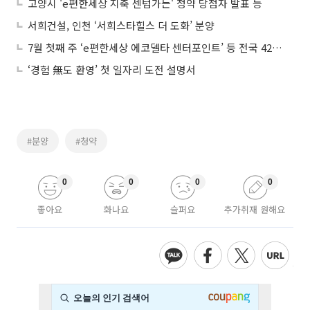
고양시 'e편한세상 지축 센텀가든' 청약 당첨자 발표 등
서희건설, 인천 ‘서희스타힐스 더 도화’ 분양
7월 첫째 주 ‘e편한세상 에코델타 센터포인트’ 등 전국 4253가구 분양
‘경험 無도 환영’ 첫 일자리 도전 설명서
#분양
#청약
0
0
0
0
좋아요
화나요
슬퍼요
추가취재 원해요