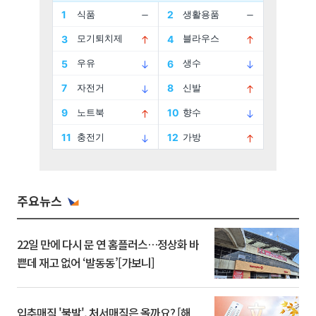
주요뉴스
22일 만에 다시 문 연 홈플러스…정상화 바
쁜데 재고 없어 ‘발동동’[가보니]
입추매직 '불발', 처서매직은 올까요? [해