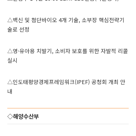
△백신 및 첨단바이오 4개 기술, 소부장 핵심전략기
술로 선정
△영·유아용 치발기, 소비자 보호를 위한 자발적 리콜
실시
△인도태평양경제프레임워크(IPEF) 공청회 개최 안
내
◇해양수산부