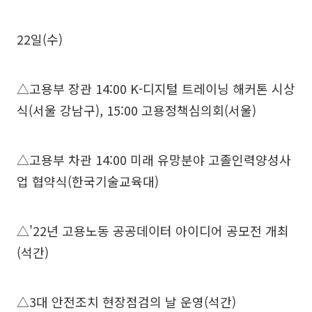
22일(수)
△고용부 장관 14:00 K-디지털 트레이닝 해커톤 시상
식(서울 강남구), 15:00 고용정책심의회(서울)
△고용부 차관 14:00 미래 유망분야 고졸인력양성사
업 협약식(한국기술교육대)
△'22년 고용노동 공공데이터 아이디어 공모전 개최
(석간)
△3대 안전조치 현장점검의 날 운영(석간)