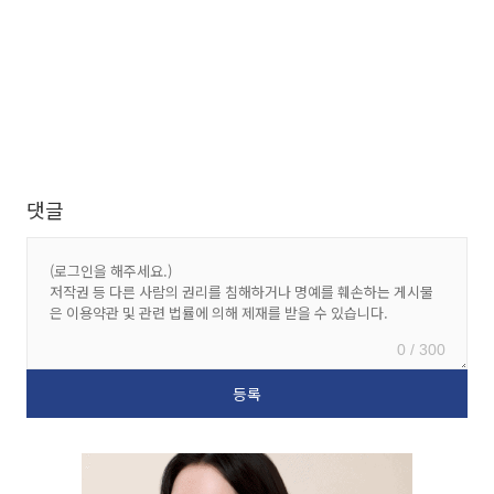
댓글
0 / 300