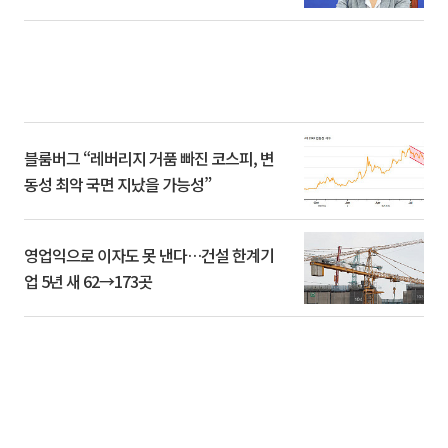
블룸버그 “레버리지 거품 빠진 코스피, 변
동성 최악 국면 지났을 가능성”
영업익으로 이자도 못 낸다…건설 한계기
업 5년 새 62→173곳