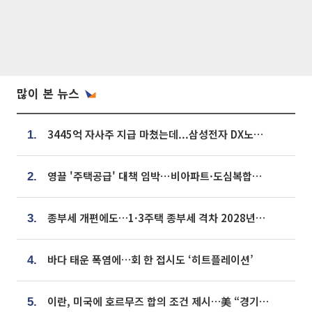
많이 본 뉴스
3445억 자사주 지급 마쳤는데...삼성전자 DX노조, 뒤늦은 '떼쓰기 집회'
1.
영끌 '주택공급' 대책 임박⋯비아파트·도심복합까지 총동원
2.
종부세 개편에도…1·3주택 종부세 격차 2028년부터 확대
3.
바다 태운 폭염에…회 한 접시도 ‘히트플레이션’
4.
이란, 미국에 호르무즈 합의 조건 제시…美 “경기 아직 안 끝나” [종합]
5.