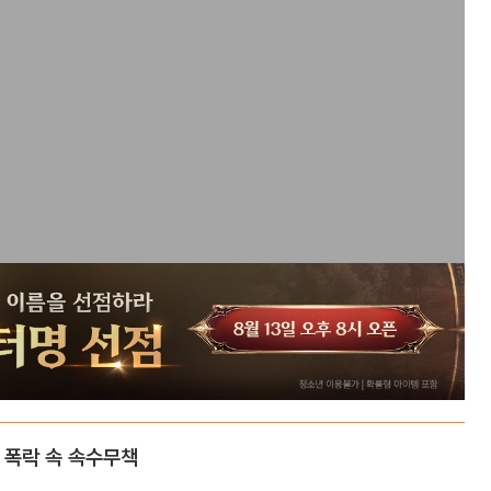
폭락 속 속수무책