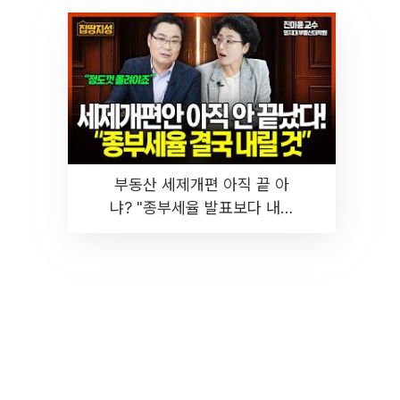
부동산 세제개편 아직 끝 아
냐? "종부세율 발표보다 내릴
것" 장기거주·양도세 전망 I 집
땅지성 I 김인만, 진미윤