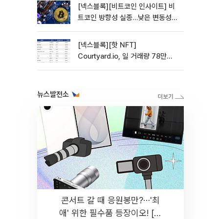
[넥스블록][비트코인 인사이트] 비
트코인 방향성 실종…낮은 변동성에
관망 장세 고착
[넥스블록][핫 NFT]
Courtyard.io, 일 거래량 78만
5312달러… 바닥가 0.56달러
뉴스발전소
콘서트 갈 때 응원봉만?⋯'최
애' 위한 필수품 등장이오! [솔