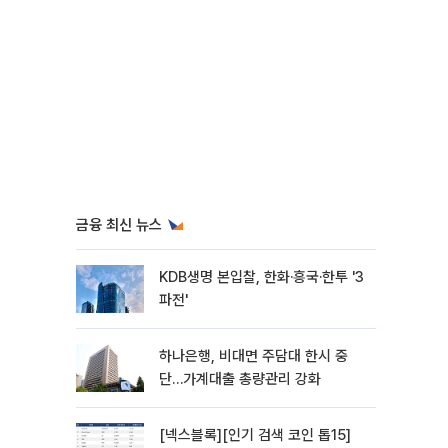
금융 최신 뉴스
KDB생명 본입찰, 한화·흥국·한투 '3
파전'
하나은행, 비대면 주담대 한시 중
단…가계대출 총량관리 강화
[넥스블록][인기 검색 코인 톱15]