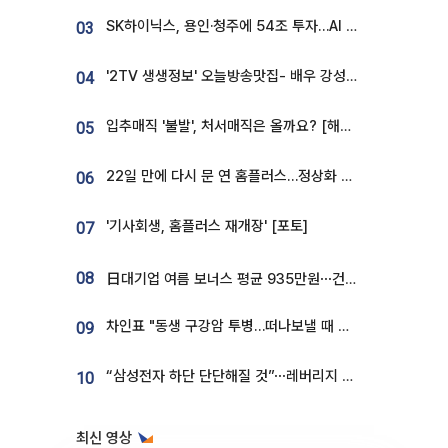
SK하이닉스, 용인·청주에 54조 투자…AI 메모리 생산기지 키운다
03
'2TV 생생정보' 오늘방송맛집- 배우 강성진 단골! 쌀국수ㆍ푸팟퐁 커리 맛집 '블○○○'
04
입추매직 '불발', 처서매직은 올까요? [해시태그]
05
22일 만에 다시 문 연 홈플러스…정상화 바쁜데 재고 없어 ‘발동동’[가보니]
06
'기사회생, 홈플러스 재개장' [포토]
07
08
日대기업 여름 보너스 평균 935만원⋯건설회사 1800만 넘어
차인표 "동생 구강암 투병…떠나보낼 때 가장 힘들었다”
09
“삼성전자 하단 단단해질 것”⋯레버리지 규제에 쏠림 완화 [찐코노미]
10
최신 영상