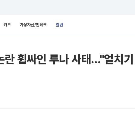
카드
가상자산/핀테크
일반
 논란 휩싸인 루나 사태…"얼치