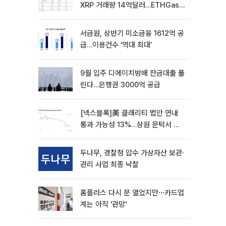
XRP 거래량 14억달러…ETHGas
급등·Bless 급락…고변동 알트 부각
서금원, 상반기 미소금융 1612억 공
급…이용건수 ‘역대 최대’
9월 입주 디에이치방배 잔금대출 풀
린다…은행권 3000억 공급
[넥스블록]美 클래리티 법안 연내
통과 가능성 13%…상원 문턱서 제
동
두나무, 경찰청 압수 가상자산 보관·
관리 사업 최종 낙찰
홈플러스 다시 문 열었지만⋯카드업
계는 아직 '관망'