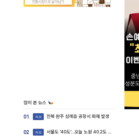
많이 본 뉴스
전북 완주 삼례읍 공장서 화재 발생
01
속보
서울도 '40도'…오늘 노원 40.2도 기록
02
속보