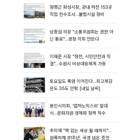
정명근 화성시장, 관내 하천 153곳
직접 전수조사…불법시설 정비
남종섭 의장 "소통위원회는 권한 아
닌 통로"…경청 의회 만든다
이재준 시장 "정전, 시민안전과 직
결"…수원시 비상대응체계 가동
토요일도 폭염 이어진다…최고체감
온도 35도 안팎 [내일 날씨]
용인시의회, '컬처노믹스Ⅲ' 발대
식…문화자원 경제화 정책 착수
추미애 "핵 없는 세상 될 때까지"…
원폭피해 81주년, 국경 넘은 증언