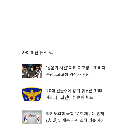
사회 최신 뉴스
'장윤기 사건' 피해 여고생 구하려다
중상…고교생 의상자 지정
70대 건물주에 흉기 휘두른 30대
세입자…살인미수 혐의 체포
경기도의회 국힘 "7조 채무는 인재
(人災)"…세수 추계 조작 의혹 제기