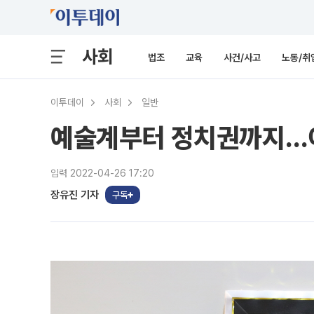
사회
법조
교육
사건/사고
노동/취
이투데이
사회
일반
예술계부터 정치권까지…이
입력 2022-04-26 17:20
장유진 기자
구독