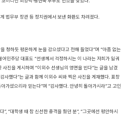
 코미디언 최양락·팽현숙 부부도 빈소를 찾았다.
계 법무부 장관 등 정치권에서 보낸 화환도 차려졌다.
을 청하듯 평온하게 눈을 감으셨다고 전해 들었다”며 “아픔 없는
더불어민주당 대표도 “선생께서 걱정하시는 이 나라는 저희가 일궈
꽃 사진을 게시하며 “이외수 선생님의 영면을 빈다”는 글을 남겼
 감사했다”는 글과 함께 이외수 씨와 찍은 사진을 게재했다. 표창
돌아가셨으리라 믿는다”며 “감사했다. 안녕히 돌아가시라”고 고인
, “대학생 때 참 신선한 충격을 줬던 분”, “그곳에선 평안하시