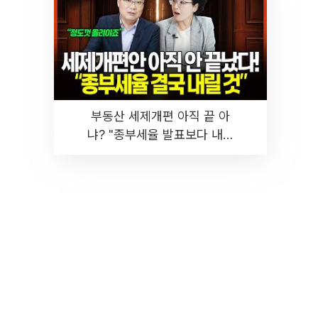
부동산 세제개편 아직 끝 아
냐? "종부세율 발표보다 내릴
것" 장기거주·양도세 전망 I 집
땅지성 I 김인만, 진미윤