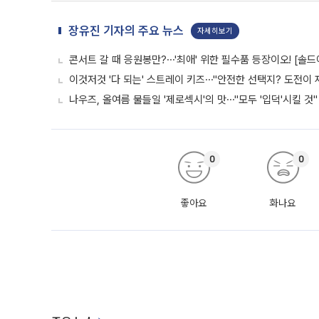
장유진 기자의 주요 뉴스
자세히보기
콘서트 갈 때 응원봉만?⋯'최애' 위한 필수품 등장이오! [솔드
이것저것 '다 되는' 스트레이 키즈⋯"안전한 선택지? 도전이 재
나우즈, 올여름 물들일 '제로섹시'의 맛⋯"모두 '입덕'시킬 것"
0
0
좋아요
화나요