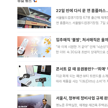
주요 뉴스
22일 만에 다시 문 연 홈플러스
서울월드컵경기장점 67명 출근해 재개점 
연 홈플러스 서울월드컵경기장점. 7일 
우유, 과일 같은 신선식품이 차근차근 자
입추매직 '불발', 처서매직은 올
“와 이제 시원한 거 같아” 단체 ‘뇌손상
한 더위 속 30도대 초반이 상대적으로
지역에 있었습니다. 7월 말에는 서풍과
콘서트 갈 때 응원봉만?⋯'최애'
지금 화제 되는 패션·뷰티 트렌드를 소개
따라 제품을 사는 '디토(Ditto) 소비
어디일까요? 아이돌 콘서트 시작을 기다
서울시, 정부에 정비사업 규제 완화
명노준 주택실장, 재개발·재건축 주택공