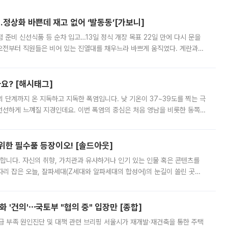
…정상화 바쁜데 재고 없어 ‘발동동’[가보니]
준비 신선식품 등 순차 입고…13일 정식 개장 목표 22일 만에 다시 문을
오전부터 직원들은 비어 있는 진열대를 채우느라 바쁘게 움직였다. 계란과
리를 잡기 시작했지만, 매장 곳곳엔 여전히 텅 빈 매대가 먼저 눈에 들어왔
까요? [해시태그]
’의 단계까지 온 지독하고 지독한 폭염입니다. 낮 기온이 37~39도를 찍는 극
 선선하게 느껴질 지경인데요. 이번 폭염의 중심은 처음 영남을 비롯한 동쪽
 북서풍이 산맥을 넘어 영남 쪽으로 내려오면서 뜨겁고 건조해졌는데요.
 위한 필수품 등장이오! [솔드아웃]
합니다. 자신의 취향, 가치관과 유사하거나 인기 있는 인물 혹은 콘텐츠를
'가 자리 잡은 오늘, 잘파세대(Z세대와 알파세대의 합성어)의 눈길이 쏠린 곳은
리는 공연장. 응원봉만큼이나 눈에 띄는 게 있습니다. 공연이 시작되기
 '건의'⋯국토부 "협의 중" 입장만 [종합]
급 부족 원인진단 및 대책 관련 브리핑 서울시가 재개발·재건축을 통한 주택