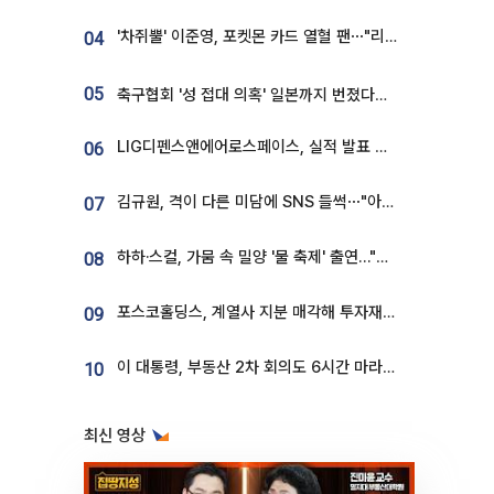
'차쥐뿔' 이준영, 포켓몬 카드 열혈 팬⋯"리셀러 처단할 것"
04
05
축구협회 '성 접대 의혹' 일본까지 번졌다…日 심판 실명 공개
LIG디펜스앤에어로스페이스, 실적 발표 후 급락→반등⋯증권가 “28년까지 튼튼”
06
김규원, 격이 다른 미담에 SNS 들썩⋯"아이 속옷 빨고 졸업식도 참석"
07
하하·스컬, 가뭄 속 밀양 '물 축제' 출연…"출연료 전액 기부"
08
포스코홀딩스, 계열사 지분 매각해 투자재원 2.5조 확보
09
이 대통령, 부동산 2차 회의도 6시간 마라톤…"기존 사고 벗어나 과감히 실천"
10
최신 영상