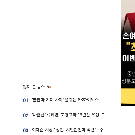
많이 본 뉴스
'불안과 기대 사이' 널뛰는 SK하이닉스…증권가 "HBM4·LTA 기반 펀터멘털 견고"
01
'나혼산' 류혜영, 고경표와 16년산 우정…"자취방서 부모님과 마주쳐"
02
이재준 시장 "정전, 시민안전과 직결"…수원시 비상대응체계 가동
03