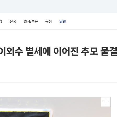
업
전국
인사/부음
동정
일반
외수 별세에 이어진 추모 물