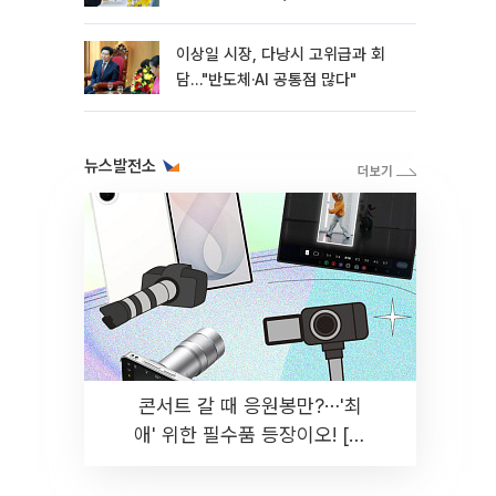
이상일 시장, 다낭시 고위급과 회
담…"반도체·AI 공통점 많다"
뉴스발전소
콘서트 갈 때 응원봉만?⋯'최
애' 위한 필수품 등장이오! [솔
드아웃]