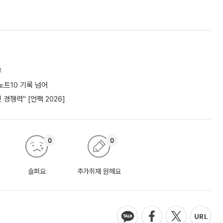
부
노트10 기록 넘어
경쟁력" [언팩 2026]
0
0
슬퍼요
추가취재 원해요