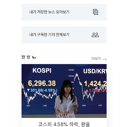
내가 저장한 뉴스 모아보기
내가 구독한 기자 전체보기
한 컷
코스피 4.58% 하락, 환율