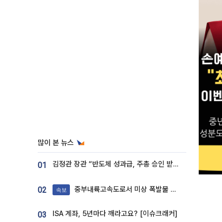
많이 본 뉴스
김정관 장관 “반도체 성과급, 주총 승인 받도록”…상법·자본시장법 개정 시사
01
중부내륙고속도로서 미상 폭발물 발견
02
속보
ISA 계좌, 5년마다 깨라고요? [이슈크래커]
03