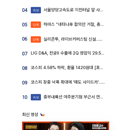
서울양양고속도로 이천터널 앞 사고 발생
04
속보
하마스 “네타냐후 합의안 거절, 총선 앞두고 시간 끌기”
05
단독
06
실리콘투, 라이브커머스팀 신설…K뷰티 ‘글로벌 판매망’ 확대[K뷰티 라방戰]
단독
LIG D&A, 천궁Ⅱ 수출에 2Q 영업익 29.5%↑…수주잔고 24.6조 [종합]
07
코스피 4.58% 하락, 환율 1420원대 [포토]
08
코스피 장중 낙폭 확대에 '매도 사이드카'…외인 2.8조'팔자'· 개인 3.1조 '사자'
09
중부내륙선 여주분기점 부근서 연이은 추돌사고 발생
10
속보
최신 영상