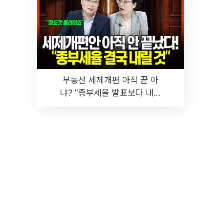
부동산 세제개편 아직 끝 아
냐? "종부세율 발표보다 내릴
것" 장기거주·양도세 전망 I 집
땅지성 I 김인만, 진미윤