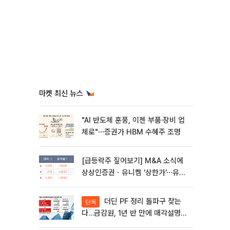
마켓 최신 뉴스
"AI 반도체 훈풍, 이젠 부품·장비 업
체로"⋯증권가 HBM 수혜주 조명
[급등락주 짚어보기] M&A 소식에
상상인증권ㆍ유니켐 ‘상한가’⋯유증
제동 걸린 SK디앤디↑
더딘 PF 정리 돌파구 찾는
단독
다…금감원, 1년 반 만에 매각설명회
재개