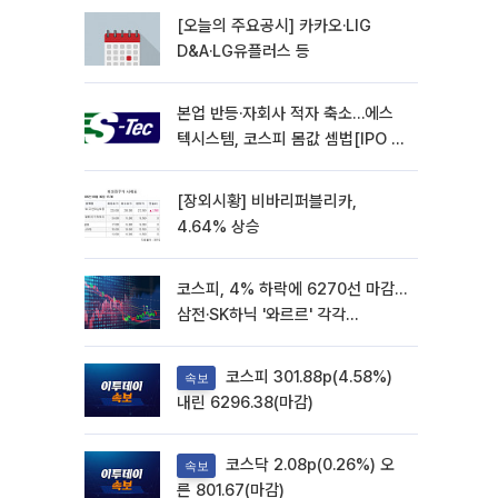
[오늘의 주요공시] 카카오·LIG
D&A·LG유플러스 등
본업 반등·자회사 적자 축소…에스
텍시스템, 코스피 몸값 셈법[IPO 엑
스레이]
[장외시황] 비바리퍼블리카,
4.64% 상승
코스피, 4% 하락에 6270선 마감…
삼전·SK하닉 '와르르' 각각
6%·10%대 급락
코스피 301.88p(4.58%)
속보
내린 6296.38(마감)
코스닥 2.08p(0.26%) 오
속보
른 801.67(마감)