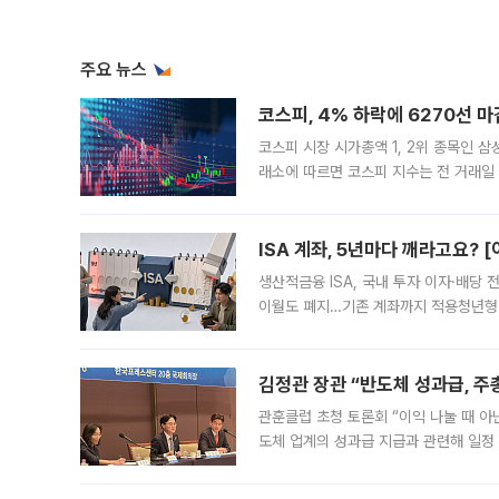
주요 뉴스
코스피, 4% 하락에 6270선 마
코스피 시장 시가총액 1, 2위 종목인 
래소에 따르면 코스피 지수는 전 거래일 대
1.81% 내린 6478.75에 출발한 코
다. 이날 오전
ISA 계좌, 5년마다 깨라고요? 
생산적금융 ISA, 국내 투자 이자·배당
이월도 폐지…기존 계좌까지 적용청년형 
는 5년마다 계좌를 해지하라는 건가요?”
편을
김정관 장관 “반도체 성과급, 
관훈클럽 초청 토론회 “이익 나눌 때 아
도체 업계의 성과급 지급과 관련해 일정
최근 상법·자본시장법 개정으로 기업 지