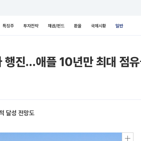
특징주
투자전략
채권/펀드
환율
국제시황
일반
가 행진…애플 10년만 최대 점
적 달성 전망도