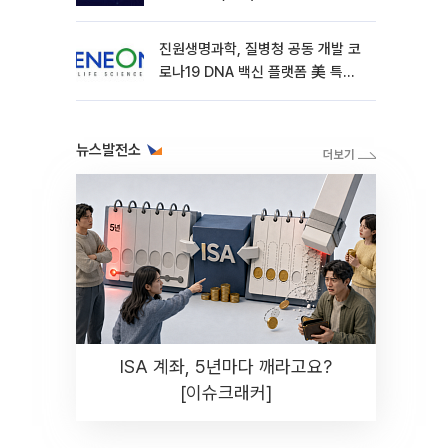
진원생명과학, 질병청 공동 개발 코
로나19 DNA 백신 플랫폼 美 특허
확보
뉴스발전소
ISA 계좌, 5년마다 깨라고요?
[이슈크래커]