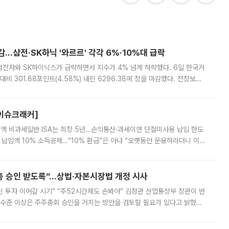
감…삼전·SK하닉 '와르르' 각각 6%·10%대 급락
삼성전자와 SK하이닉스가 급락하면서 지수가 4% 넘게 하락했다. 6일 한국거
비 301.88포인트(4.58%) 내린 6296.38에 장을 마감했다. 전장보다
스피는 장중 한때 6550.94까지 오르기도 했으나 6238.32까지 밀리기도 했
[이슈크래커]
 전액 비과세일반 ISA는 최장 5년…손익통산·과세이연 단절미사용 납입 한도
납입액 10% 소득공제…“10% 환급”은 아냐 “오랫동안 운용하라더니 이제
 ‘만능 절세 통장’으로 불리는 개인종합자산관리계좌(ISA)가 두 갈래로 개
주총 승인 받도록”…상법·자본시장법 개정 시사
닌 투자 이어갈 시기” “주52시간제도 손봐야” 김정관 산업통상부 장관이 반
 수준 이상은 주주총회 승인을 거치는 방안을 검토할 필요가 있다고 밝혔다.
배구조와 주주권 강화 논의가 이어지는 가운데, 핵심 연구인력에 대한