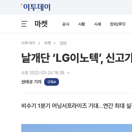
마켓
공시
시황
시세
장외/IPO
이투데이
마켓
일반
날개단 ‘LG이노텍’, 신고
수정 2022-03-24 18:38
권태성 기자
구독
비수기 1분기 어닝서프라이즈 기대…연간 최대 실