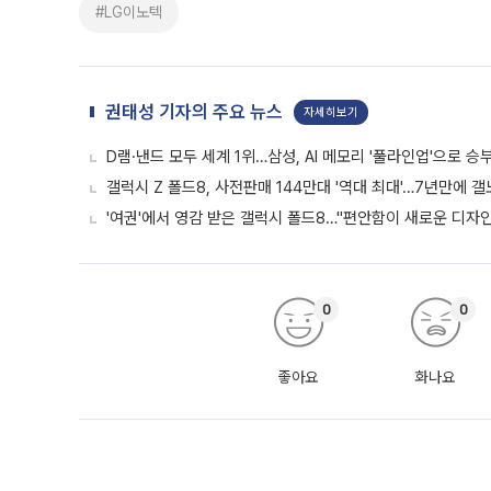
#LG이노텍
권태성 기자의 주요 뉴스
자세히보기
D램·낸드 모두 세계 1위…삼성, AI 메모리 '풀라인업'으로 승
갤럭시 Z 폴드8, 사전판매 144만대 '역대 최대'…7년만에 갤
'여권'에서 영감 받은 갤럭시 폴드8…"편안함이 새로운 디자인 
0
0
좋아요
화나요